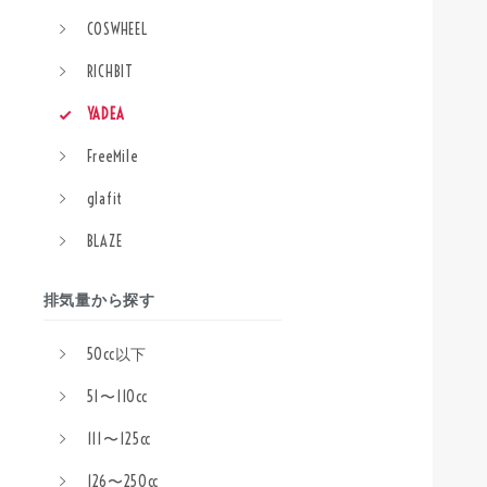
COSWHEEL
RICHBIT
YADEA
FreeMile
glafit
BLAZE
排気量から探す
50cc以下
51〜110cc
111〜125cc
126〜250cc