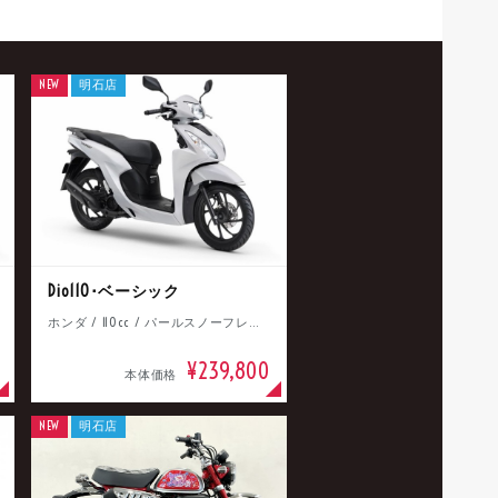
NEW
明石店
Dio110･ベーシック
ホンダ / 110cc / パールスノーフレークホワイト
¥239,800
本体価格
NEW
明石店