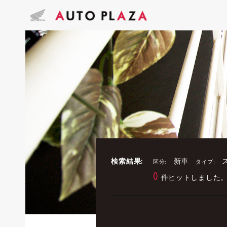
検索結果:
新車
区分:
タイプ:
0
件ヒットしました