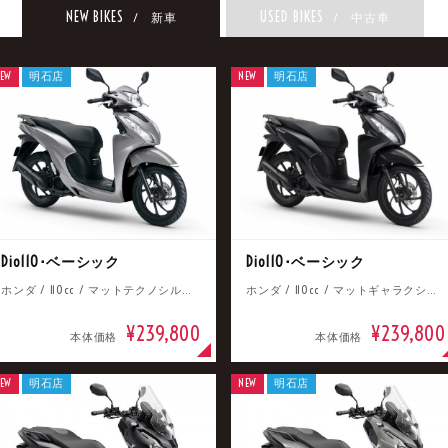
NEW BIKES
USED BIKES
/ 新車
/ 中古車
EW
明石店
NEW
明石店
Dio110･ベーシック
Dio110･ベーシック
ホンダ / 110cc / マットテクノシルバーメタリック
ホンダ / 110cc / マットギャラクシーブラックメタリック
¥239,800
¥239,800
本体価格
本体価格
EW
明石店
NEW
明石店