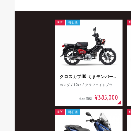
NEW
明石店
N
クロスカブ110 くまモンバージョン
ホンダ / 110cc / グラファイトブラック
¥385,000
本体価格
NEW
明石店
N