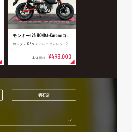
モンキー125 HONDA×Kuromiコラボ
ホンダ / 125cc / ミレニアムレッド2
¥493,000
本体価格
明石店