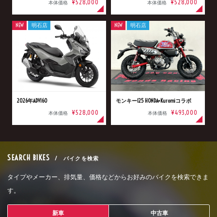
¥528,000
¥528,000
本体価格
本体価格
NEW
明石店
NEW
明石店
2026年ADV160
モンキー125 HONDA×Kuromiコラボ
¥528,000
¥493,000
本体価格
本体価格
SEARCH BIKES
/ バイクを検索
タイプやメーカー、排気量、価格などからお好みのバイクを検索できま
す。
新車
中古車