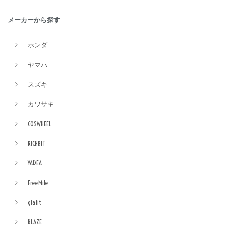
メーカーから探す
ホンダ
ヤマハ
スズキ
カワサキ
COSWHEEL
RICHBIT
YADEA
FreeMile
glafit
BLAZE