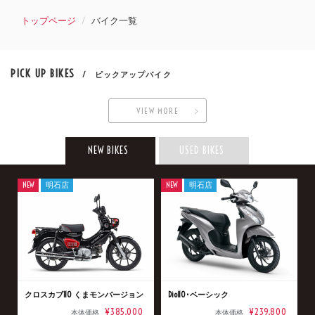
トップページ
バイク一覧
PICK UP BIKES
/ ピックアップバイク
VIEW MORE
NEW BIKES
USED BIKES
NEW
明石店
NEW
明石店
クロスカブ110 くまモンバージョン
Dio110･ベーシック
¥385,000
¥239,800
本体価格
本体価格