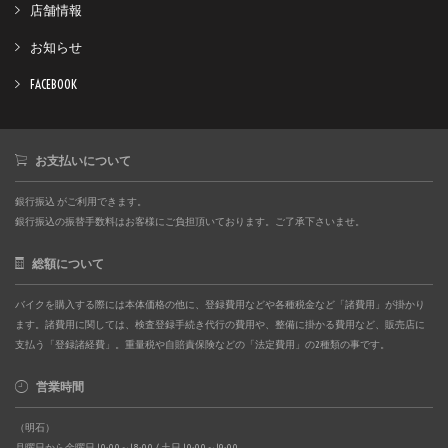
店舗情報
お知らせ
FACEBOOK
お支払いについて
銀行振込 がご利用できます。
銀行振込の振替手数料はお客様にご負担頂いております。ご了承下さいませ。
総額について
バイクを購入する際には本体価格の他に、登録費用などや各種税金など「諸費用」が掛かり
ます。諸費用に関しては、検査登録手続き代行の費用や、整備に掛かる費用など、販売店に
支払う「登録諸経費」。重量税や自賠責保険などの「法定費用」の2種類の事です。
営業時間
（明石）
月曜日から金曜日 10:00～18:00 / 土日 10:00～19:00