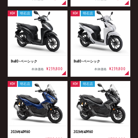
NEW
明石店
NEW
明石店
Dio110･ベーシック
Dio110･ベーシック
¥239,800
¥239,800
本体価格
本体価格
NEW
明石店
NEW
明石店
2026年ADV160
2026年ADV160