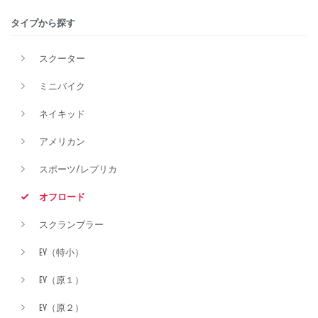
タイプから探す
排気量
スクーター
ミニバイク
価格
ネイキッド
アメリカン
スポーツ/レプリカ
オフロード
スクランブラー
EV（特小）
EV（原１）
EV（原２）