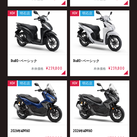
NEW
明石店
NEW
明石店
Dio110･ベーシック
Dio110･ベーシック
¥239,800
¥239,800
本体価格
本体価格
NEW
明石店
NEW
明石店
2026年ADV160
2026年ADV160