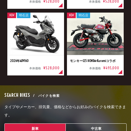
¥528,000
¥528,000
本体価格
本体価格
NEW
明石店
NEW
明石店
2026年ADV160
モンキー125 HONDA×Kuromiコラボ
¥528,000
¥493,000
本体価格
本体価格
SEARCH BIKES
/ バイクを検索
タイプやメーカー、排気量、価格などからお好みのバイクを検索できま
す。
新車
中古車