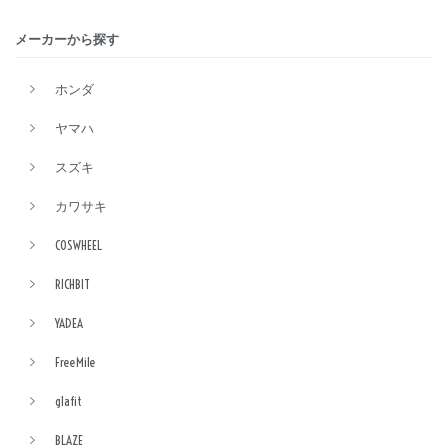
メーカーから探す
ホンダ
ヤマハ
スズキ
カワサキ
COSWHEEL
RICHBIT
YADEA
FreeMile
glafit
BLAZE