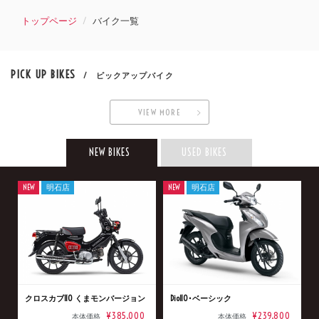
トップページ
バイク一覧
PICK UP BIKES
/ ピックアップバイク
VIEW MORE
NEW BIKES
USED BIKES
NEW
明石店
NEW
明石店
クロスカブ110 くまモンバージョン
Dio110･ベーシック
¥385,000
¥239,800
本体価格
本体価格