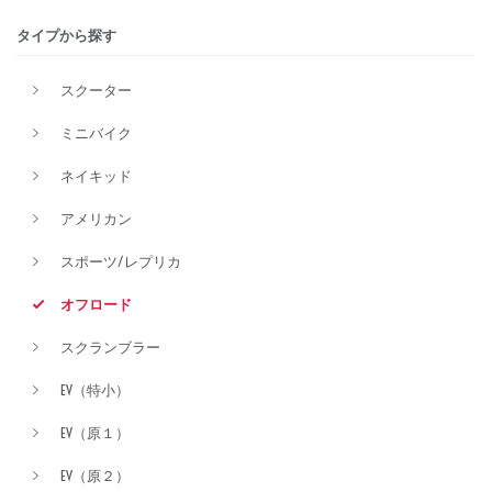
タイプから探す
排気量
スクーター
ミニバイク
価格
ネイキッド
アメリカン
スポーツ/レプリカ
オフロード
スクランブラー
EV（特小）
EV（原１）
EV（原２）