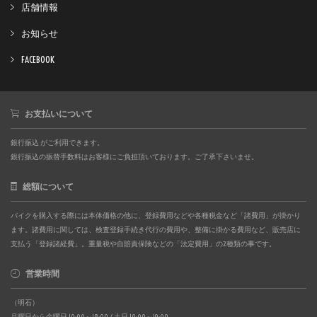
店舗情報
お知らせ
FACEBOOK
お支払いについて
銀行振込 がご利用できます。
銀行振込の振替手数料はお客様にご負担頂いております。ご了承下さいませ。
総額について
バイクを購入する際には本体価格の他に、登録費用などや各種税金など「諸費用」が掛かり
ます。諸費用に関しては、検査登録手続き代行の費用や、整備に掛かる費用など、販売店に
支払う「登録諸経費」。重量税や自賠責保険などの「法定費用」の2種類の事です。
営業時間
（明石）
月曜日から金曜日 10:00～18:00 / 土日 10:00～19:00