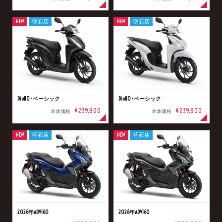
NEW
明石店
NEW
明石店
Dio110･ベーシック
Dio110･ベーシック
¥239,800
¥239,800
本体価格
本体価格
NEW
明石店
NEW
明石店
2026年ADV160
2026年ADV160