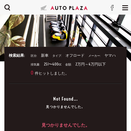
検索結果:
新車
オフロード
ヤマハ
区分:
タイプ:
メーカー:
251〜400cc
2万円～4万円以下
排気量:
金額:
0
件ヒットしました。
Not Found...
見つかりませんでした。
見つかりませんでした。