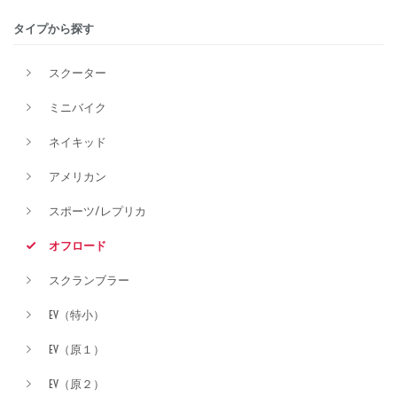
タイプから探す
排気量
スクーター
ミニバイク
価格
ネイキッド
アメリカン
スポーツ/レプリカ
オフロード
スクランブラー
EV（特小）
EV（原１）
EV（原２）