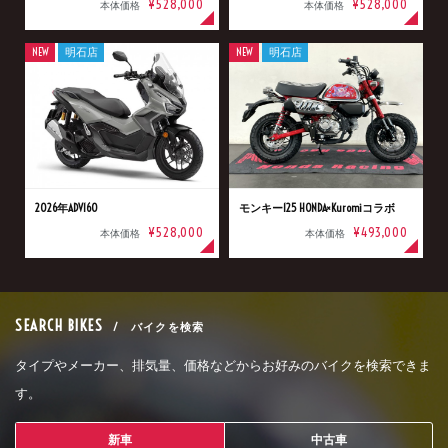
¥528,000
¥528,000
本体価格
本体価格
NEW
明石店
NEW
明石店
2026年ADV160
モンキー125 HONDA×Kuromiコラボ
¥528,000
¥493,000
本体価格
本体価格
SEARCH BIKES
/ バイクを検索
タイプやメーカー、排気量、価格などからお好みのバイクを検索できま
す。
新車
中古車