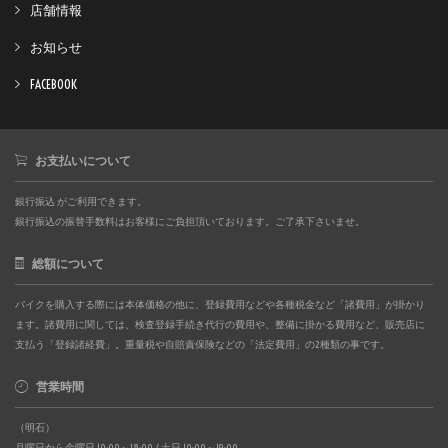
店舗情報
お知らせ
FACEBOOK
お支払いについて
銀行振込 がご利用できます。
銀行振込の振替手数料はお客様にご負担頂いております。ご了承下さいませ。
総額について
バイクを購入する際には本体価格の他に、登録費用などや各種税金など「諸費用」が掛かり
ます。諸費用に関しては、検査登録手続き代行の費用や、整備に掛かる費用など、販売店に
支払う「登録諸経費」。重量税や自賠責保険などの「法定費用」の2種類の事です。
営業時間
（明石）
月曜日から金曜日 10:00～18:00 / 土日 10:00～19:00