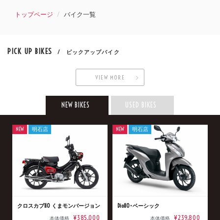
トップページ
バイク一覧
PICK UP BIKES
/ ピックアップバイク
VIEW MORE
NEW BIKES
USED BIKES
NEW
明石店
NEW
明石店
クロスカブ110 くまモンバージョン
Dio110･ベーシック
¥385,000
¥239,800
本体価格
本体価格