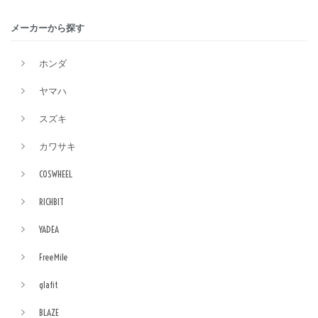
メーカーから探す
ホンダ
ヤマハ
スズキ
カワサキ
COSWHEEL
RICHBIT
YADEA
FreeMile
glafit
BLAZE