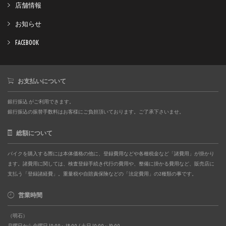
店舗情報
お知らせ
FACEBOOK
お支払いについて
銀行振込 がご利用できます。
銀行振込の振替手数料はお客様にご負担頂いております。ご了承下さいませ。
総額について
バイクを購入する際には本体価格の他に、登録費用などや各種税金など「諸費用」が掛かり
ます。諸費用に関しては、検査登録手続き代行の費用や、整備に掛かる費用など、販売店に
支払う「登録諸経費」。重量税や自賠責保険などの「法定費用」の2種類の事です。
営業時間
（明石）
月曜日から金曜日 10:00～18:00 / 土日 10:00～19:00