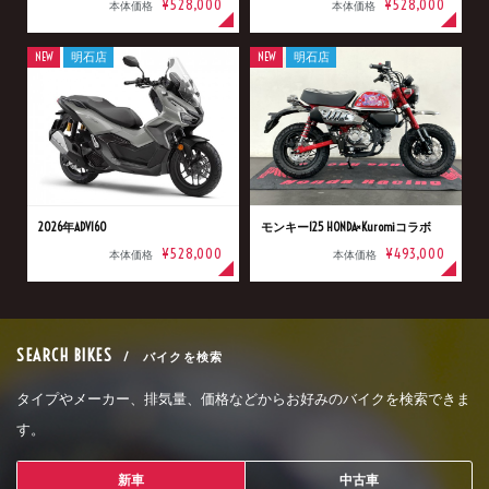
¥528,000
¥528,000
本体価格
本体価格
NEW
明石店
NEW
明石店
2026年ADV160
モンキー125 HONDA×Kuromiコラボ
¥528,000
¥493,000
本体価格
本体価格
SEARCH BIKES
/ バイクを検索
タイプやメーカー、排気量、価格などからお好みのバイクを検索できま
す。
新車
中古車