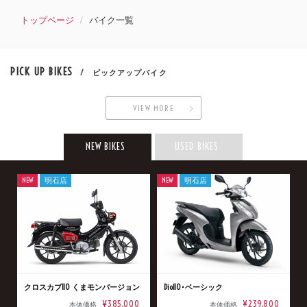
トップページ
バイク一覧
PICK UP BIKES
/ ピックアップバイク
VIEW MORE
NEW BIKES
USED BIKES
NEW
明石店
NEW
明石店
クロスカブ110 くまモンバージョン
Dio110･ベーシック
¥385,000
¥239,800
本体価格
本体価格