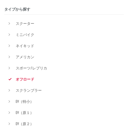
タイプから探す
排気量
スクーター
ミニバイク
価格
ネイキッド
アメリカン
スポーツ/レプリカ
オフロード
スクランブラー
EV（特小）
EV（原１）
EV（原２）