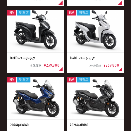
NEW
明石店
NEW
明石店
Dio110･ベーシック
Dio110･ベーシック
¥239,800
¥239,800
本体価格
本体価格
NEW
明石店
NEW
明石店
2026年ADV160
2026年ADV160