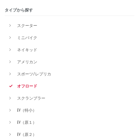
タイプから探す
排気量
スクーター
ミニバイク
価格
ネイキッド
アメリカン
スポーツ/レプリカ
オフロード
スクランブラー
EV（特小）
EV（原１）
EV（原２）