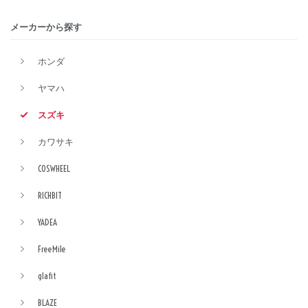
メーカーから探す
ホンダ
ヤマハ
スズキ
カワサキ
COSWHEEL
RICHBIT
YADEA
FreeMile
glafit
BLAZE