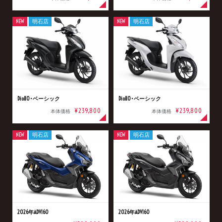
NEW
明石店
NEW
明石店
Dio110･ベーシック
Dio110･ベーシック
¥239,800
¥239,800
本体価格
本体価格
NEW
明石店
NEW
明石店
2026年ADV160
2026年ADV160