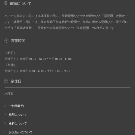
総額について
バイクを購入する際には本体価格の他に、登録費用などや各種税金など「諸費用」が掛かり
ます。諸費用に関しては、検査登録手続き代行の費用や、整備に掛かる費用など、販売店に
支払う「登録諸経費」。重量税や自賠責保険などの「法定費用」の2種類の事です。
営業時間
（明石）
月曜日から金曜日 10:00～18:00 / 土日 10:00～19:00
（西神）
月曜日から金曜日 11:00～19:00 / 土日 10:00～19:00
定休日
水曜日
ご利用規約
総額について
送料について
お支払いについて