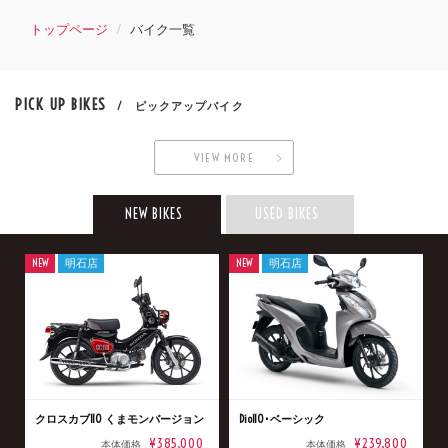
トップページ
バイク一覧
PICK UP BIKES
/ ピックアップバイク
VIEW MORE
NEW BIKES
USED BIKES
NEW
明石店
NEW
明石店
クロスカブ110 くまモンバージョン
Dio110･ベーシック
¥385,000
¥239,800
本体価格
本体価格