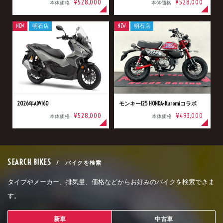
¥528,000
¥528,000
本体価格
本体価格
NEW
明石店
NEW
明石店
2026年ADV160
モンキー125 HONDA×Kuromiコラボ
¥528,000
¥493,000
本体価格
本体価格
SEARCH BIKES
/ バイクを検索
タイプやメーカー、排気量、価格などからお好みのバイクを検索できま
す。
新車
中古車