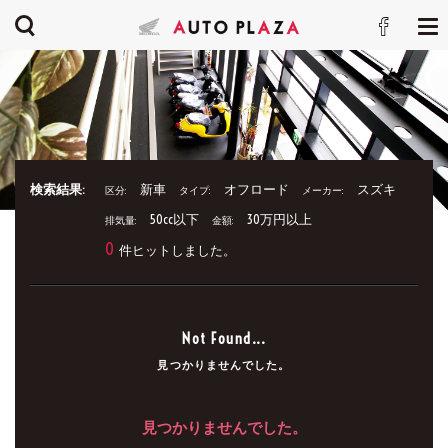
検索結果:
新車
オフロード
スズキ
区分:
タイプ:
メーカー:
50cc以下
30万円以上
排気量:
金額:
0
件ヒットしました。
Not Found...
見つかりませんでした。
見つかりませんでした。