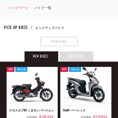
トップページ
バイク一覧
PICK UP BIKES
/ ピックアップバイク
VIEW MORE
NEW BIKES
USED BIKES
NEW
明石店
NEW
明石店
クロスカブ110 くまモンバージョン
Dio110･ベーシック
¥385,000
¥239,800
本体価格
本体価格