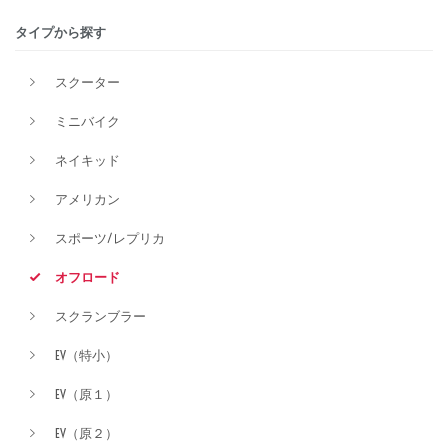
タイプから探す
排気量
スクーター
ミニバイク
価格
ネイキッド
アメリカン
スポーツ/レプリカ
オフロード
スクランブラー
EV（特小）
EV（原１）
EV（原２）