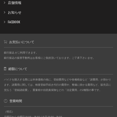
店舗情報
お知らせ
FACEBOOK
お支払いについて
銀行振込 がご利用できます。
銀行振込の振替手数料はお客様にご負担頂いております。ご了承下さいませ。
総額について
バイクを購入する際には本体価格の他に、登録費用などや各種税金など「諸費用」が掛かり
ます。諸費用に関しては、検査登録手続き代行の費用や、整備に掛かる費用など、販売店に
支払う「登録諸経費」。重量税や自賠責保険などの「法定費用」の2種類の事です。
営業時間
（明石）
月曜日から金曜日 10:00～18:00 / 土日 10:00～19:00