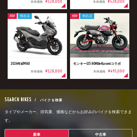
¥528,000
¥528,000
本体価格
本体価格
NEW
明石店
NEW
明石店
2026年ADV160
モンキー125 HONDA×Kuromiコラボ
¥528,000
¥493,000
本体価格
本体価格
SEARCH BIKES
/ バイクを検索
タイプやメーカー、排気量、価格などからお好みのバイクを検索できま
す。
新車
中古車