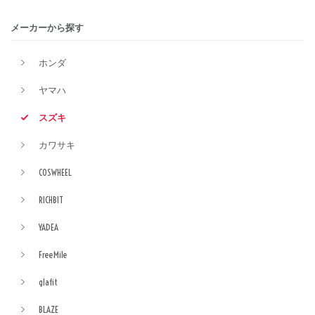
メーカーから探す
ホンダ
ヤマハ
スズキ
カワサキ
COSWHEEL
RICHBIT
YADEA
FreeMile
glafit
BLAZE