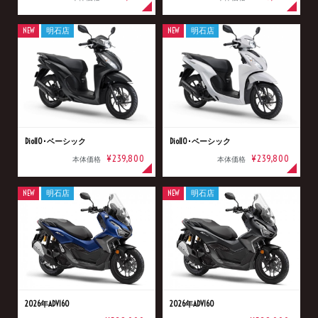
NEW
明石店
NEW
明石店
Dio110･ベーシック
Dio110･ベーシック
¥239,800
¥239,800
本体価格
本体価格
NEW
明石店
NEW
明石店
2026年ADV160
2026年ADV160