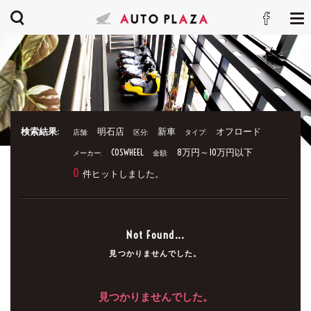
検索結果:
明石店
新車
オフロード
店舗:
区分:
タイプ:
COSWHEEL
8万円～10万円以下
メーカー:
金額:
0
件ヒットしました。
Not Found...
見つかりませんでした。
見つかりませんでした。