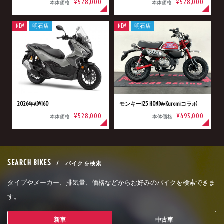
¥528,000
¥528,000
本体価格
本体価格
NEW
明石店
NEW
明石店
2026年ADV160
モンキー125 HONDA×Kuromiコラボ
¥528,000
¥493,000
本体価格
本体価格
SEARCH BIKES
/ バイクを検索
タイプやメーカー、排気量、価格などからお好みのバイクを検索できま
す。
新車
中古車