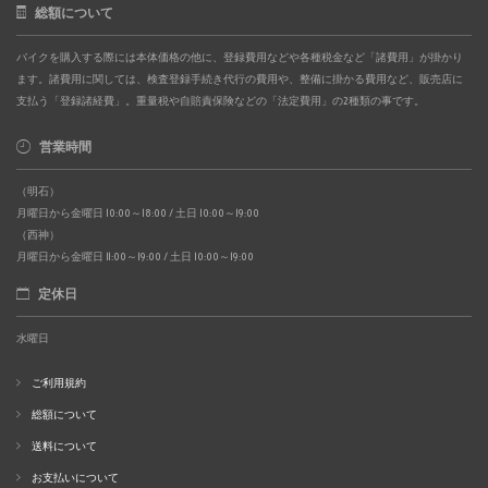
総額について
バイクを購入する際には本体価格の他に、登録費用などや各種税金など「諸費用」が掛かり
ます。諸費用に関しては、検査登録手続き代行の費用や、整備に掛かる費用など、販売店に
支払う「登録諸経費」。重量税や自賠責保険などの「法定費用」の2種類の事です。
営業時間
（明石）
月曜日から金曜日 10:00～18:00 / 土日 10:00～19:00
（西神）
月曜日から金曜日 11:00～19:00 / 土日 10:00～19:00
定休日
水曜日
ご利用規約
総額について
送料について
お支払いについて