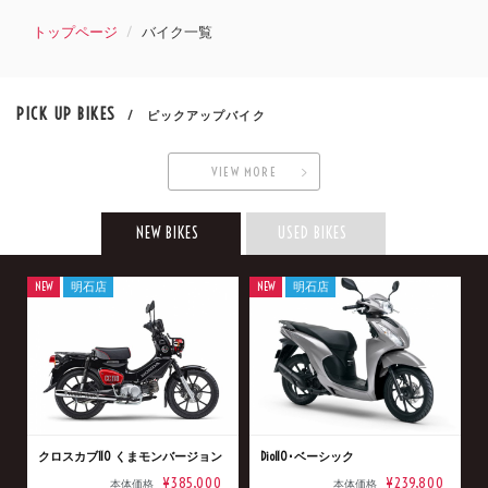
トップページ
バイク一覧
PICK UP BIKES
/ ピックアップバイク
VIEW MORE
NEW BIKES
USED BIKES
NEW
明石店
NEW
明石店
クロスカブ110 くまモンバージョン
Dio110･ベーシック
¥385,000
¥239,800
本体価格
本体価格