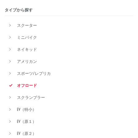
タイプから探す
排気量
スクーター
ミニバイク
価格
ネイキッド
アメリカン
スポーツ/レプリカ
オフロード
スクランブラー
EV（特小）
EV（原１）
EV（原２）