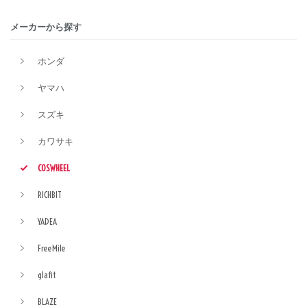
メーカーから探す
ホンダ
ヤマハ
スズキ
カワサキ
COSWHEEL
RICHBIT
YADEA
FreeMile
glafit
BLAZE