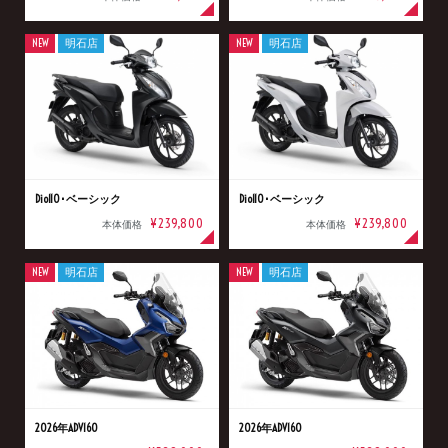
NEW
明石店
NEW
明石店
Dio110･ベーシック
Dio110･ベーシック
¥239,800
¥239,800
本体価格
本体価格
NEW
明石店
NEW
明石店
2026年ADV160
2026年ADV160