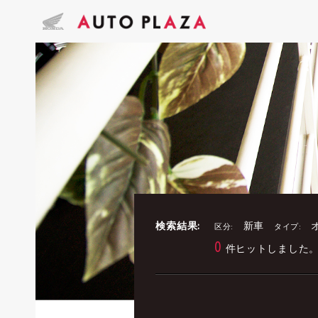
検索結果:
新車
区分:
タイプ:
0
件ヒットしました