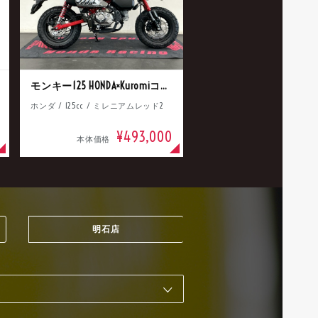
モンキー125 HONDA×Kuromiコラボ
ホンダ / 125cc / ミレニアムレッド2
¥493,000
本体価格
明石店