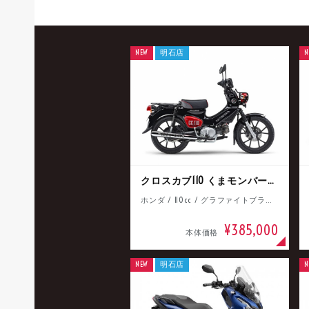
NEW
明石店
N
クロスカブ110 くまモンバージョン
ホンダ / 110cc / グラファイトブラック
¥385,000
本体価格
NEW
明石店
N