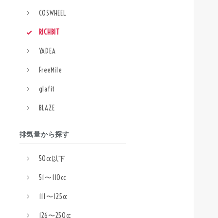
COSWHEEL
RICHBIT
YADEA
FreeMile
glafit
BLAZE
排気量から探す
50cc以下
51〜110cc
111〜125cc
126〜250cc