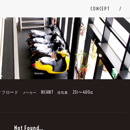
CONCEPT
オフロード
RICHBIT
251〜400cc
メーカー:
排気量:
。
Not Found...