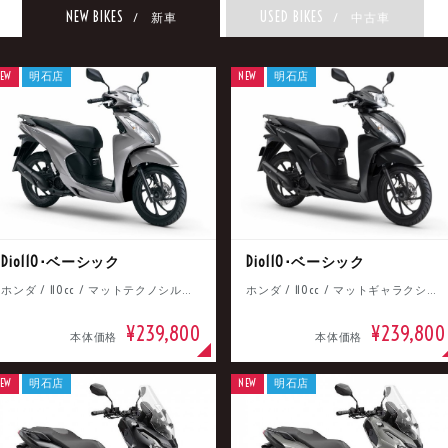
NEW BIKES
USED BIKES
/ 新車
/ 中古車
EW
明石店
NEW
明石店
Dio110･ベーシック
Dio110･ベーシック
ホンダ / 110cc / マットテクノシルバーメタリック
ホンダ / 110cc / マットギャラクシーブラックメタリック
¥239,800
¥239,800
本体価格
本体価格
EW
明石店
NEW
明石店