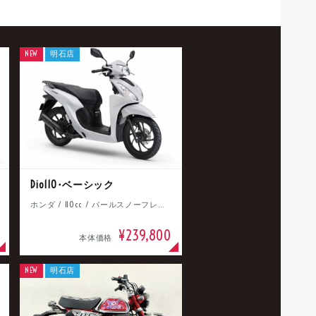
NEW
明石店
Dio110･ベーシック
ホンダ / 110cc / パールスノーフレークホワイト
¥239,800
本体価格
NEW
明石店