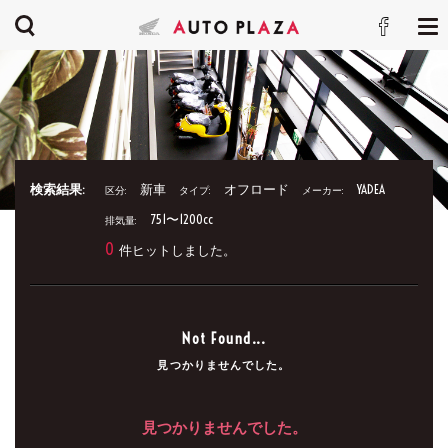
検索結果:
新車
オフロード
YADEA
区分:
タイプ:
メーカー:
751〜1200cc
排気量:
0
件ヒットしました。
Not Found...
見つかりませんでした。
見つかりませんでした。