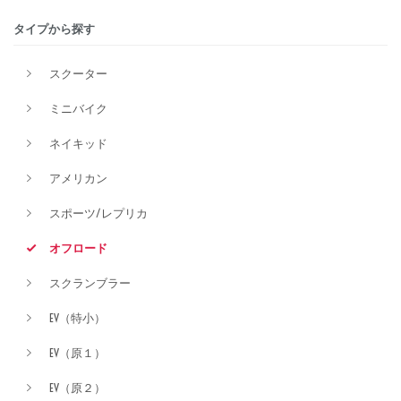
タイプから探す
排気量
スクーター
ミニバイク
価格
ネイキッド
アメリカン
スポーツ/レプリカ
オフロード
スクランブラー
EV（特小）
EV（原１）
EV（原２）