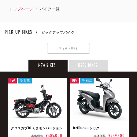
トップページ
バイク一覧
PICK UP BIKES
/ ピックアップバイク
VIEW MORE
NEW BIKES
USED BIKES
NEW
明石店
NEW
明石店
クロスカブ110 くまモンバージョン
Dio110･ベーシック
¥385,000
¥239,800
本体価格
本体価格