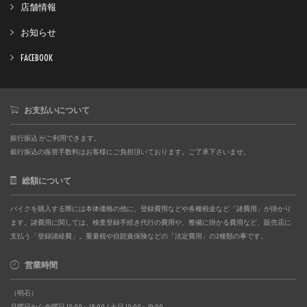
店舗情報
お知らせ
FACEBOOK
お支払いについて
銀行振込 がご利用できます。
銀行振込の振替手数料はお客様にご負担頂いております。ご了承下さいませ。
総額について
バイクを購入する際には本体価格の他に、登録費用などや各種税金など「諸費用」が掛かり
ます。諸費用に関しては、検査登録手続き代行の費用や、整備に掛かる費用など、販売店に
支払う「登録諸経費」。重量税や自賠責保険などの「法定費用」の2種類の事です。
営業時間
（明石）
月曜日から金曜日 10:00～18:00 / 土日 10:00～19:00