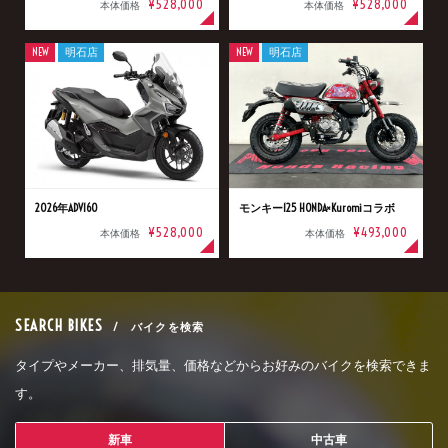
¥528,000
¥528,000
本体価格
本体価格
NEW
明石店
NEW
明石店
2026年ADV160
モンキー125 HONDA×Kuromiコラボ
¥528,000
¥493,000
本体価格
本体価格
SEARCH BIKES
/ バイクを検索
タイプやメーカー、排気量、価格などからお好みのバイクを検索できま
す。
新車
中古車