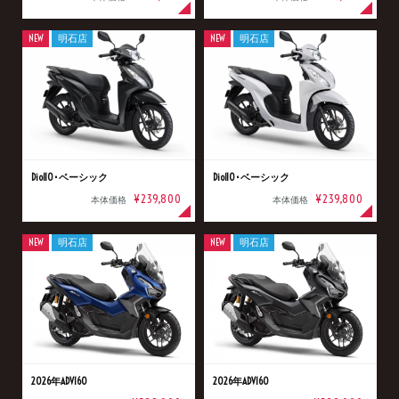
NEW
明石店
NEW
明石店
Dio110･ベーシック
Dio110･ベーシック
¥239,800
¥239,800
本体価格
本体価格
NEW
明石店
NEW
明石店
2026年ADV160
2026年ADV160