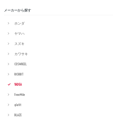
メーカーから探す
ホンダ
ヤマハ
スズキ
カワサキ
COSWHEEL
RICHBIT
YADEA
FreeMile
glafit
BLAZE