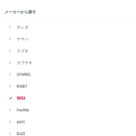
メーカーから探す
ホンダ
ヤマハ
スズキ
カワサキ
COSWHEEL
RICHBIT
YADEA
FreeMile
glafit
BLAZE