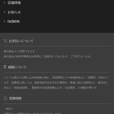
店舗情報
お知らせ
FACEBOOK
お支払いについて
銀行振込 がご利用できます。
銀行振込の振替手数料はお客様にご負担頂いております。ご了承下さいませ。
総額について
バイクを購入する際には本体価格の他に、登録費用などや各種税金など「諸費用」が掛かり
ます。諸費用に関しては、検査登録手続き代行の費用や、整備に掛かる費用など、販売店に
支払う「登録諸経費」。重量税や自賠責保険などの「法定費用」の2種類の事です。
営業時間
（明石）
月曜日から金曜日 10:00～18:00 / 土日 10:00～19:00