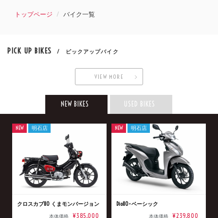
トップページ
バイク一覧
PICK UP BIKES
/ ピックアップバイク
VIEW MORE
NEW BIKES
USED BIKES
NEW
明石店
NEW
明石店
クロスカブ110 くまモンバージョン
Dio110･ベーシック
¥385,000
¥239,800
本体価格
本体価格