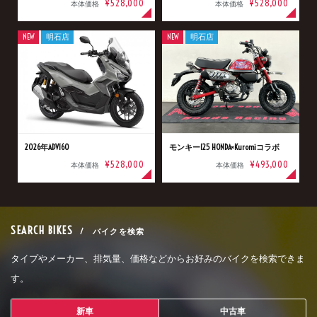
¥528,000
¥528,000
本体価格
本体価格
NEW
明石店
NEW
明石店
2026年ADV160
モンキー125 HONDA×Kuromiコラボ
¥528,000
¥493,000
本体価格
本体価格
SEARCH BIKES
/ バイクを検索
タイプやメーカー、排気量、価格などからお好みのバイクを検索できま
す。
新車
中古車