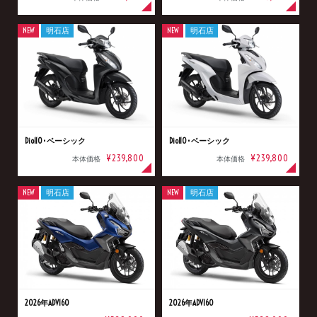
NEW
明石店
NEW
明石店
Dio110･ベーシック
Dio110･ベーシック
¥239,800
¥239,800
本体価格
本体価格
NEW
明石店
NEW
明石店
2026年ADV160
2026年ADV160