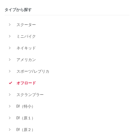
タイプから探す
排気量
スクーター
ミニバイク
価格
ネイキッド
アメリカン
スポーツ/レプリカ
オフロード
スクランブラー
EV（特小）
EV（原１）
EV（原２）