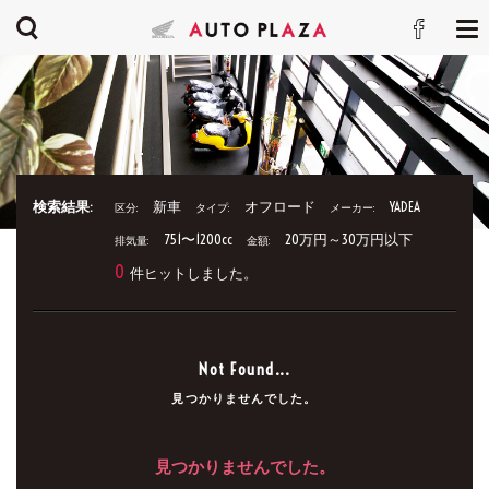
検索結果:
新車
オフロード
YADEA
区分:
タイプ:
メーカー:
751〜1200cc
20万円～30万円以下
排気量:
金額:
0
件ヒットしました。
Not Found...
見つかりませんでした。
見つかりませんでした。