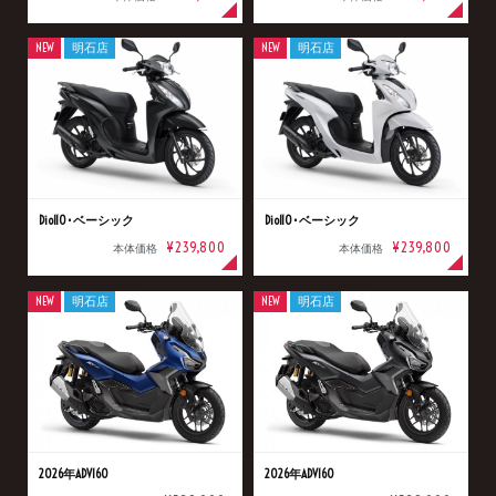
NEW
明石店
NEW
明石店
Dio110･ベーシック
Dio110･ベーシック
¥239,800
¥239,800
本体価格
本体価格
NEW
明石店
NEW
明石店
2026年ADV160
2026年ADV160