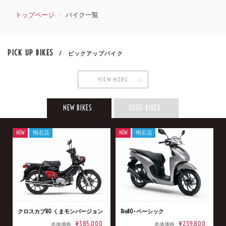
トップページ
バイク一覧
PICK UP BIKES
/ ピックアップバイク
VIEW MORE
NEW BIKES
USED BIKES
NEW
明石店
NEW
明石店
クロスカブ110 くまモンバージョン
Dio110･ベーシック
¥385,000
¥239,800
本体価格
本体価格