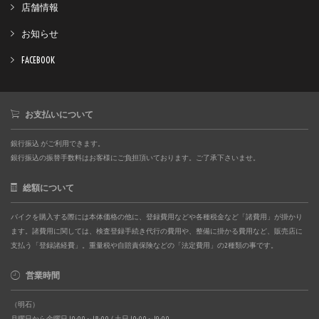
店舗情報
お知らせ
FACEBOOK
お支払いについて
銀行振込 がご利用できます。
銀行振込の振替手数料はお客様にご負担頂いております。ご了承下さいませ。
総額について
バイクを購入する際には本体価格の他に、登録費用などや各種税金など「諸費用」が掛かり
ます。諸費用に関しては、検査登録手続き代行の費用や、整備に掛かる費用など、販売店に
支払う「登録諸経費」。重量税や自賠責保険などの「法定費用」の2種類の事です。
営業時間
（明石）
月曜日から金曜日 10:00～18:00 / 土日 10:00～19:00