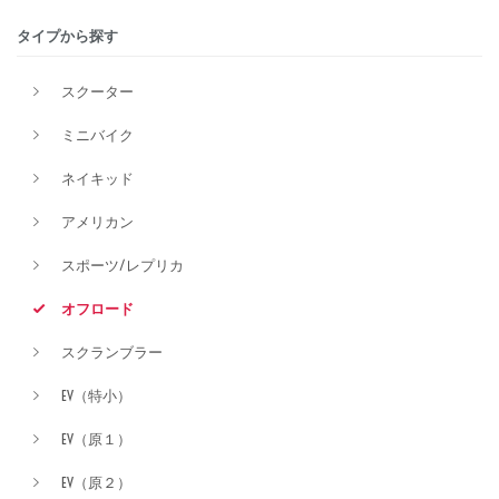
タイプから探す
排気量
スクーター
ミニバイク
価格
ネイキッド
アメリカン
スポーツ/レプリカ
オフロード
スクランブラー
EV（特小）
EV（原１）
EV（原２）