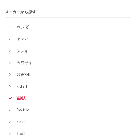
メーカーから探す
ホンダ
ヤマハ
スズキ
カワサキ
COSWHEEL
RICHBIT
YADEA
FreeMile
glafit
BLAZE