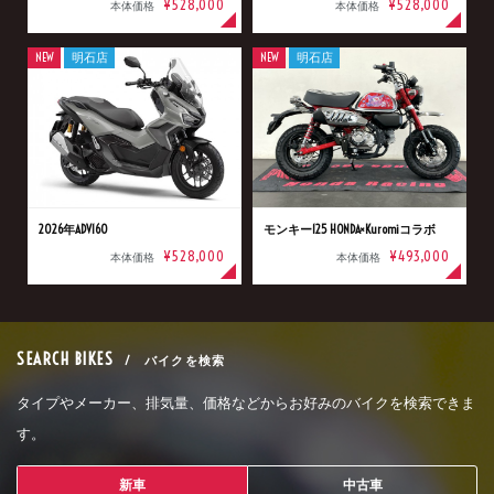
¥528,000
¥528,000
本体価格
本体価格
NEW
明石店
NEW
明石店
2026年ADV160
モンキー125 HONDA×Kuromiコラボ
¥528,000
¥493,000
本体価格
本体価格
SEARCH BIKES
/ バイクを検索
タイプやメーカー、排気量、価格などからお好みのバイクを検索できま
す。
新車
中古車