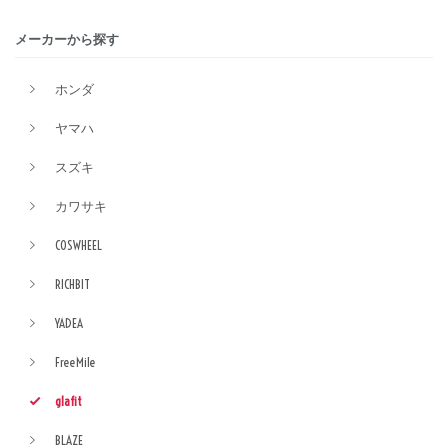
メーカーから探す
ホンダ
ヤマハ
スズキ
カワサキ
COSWHEEL
RICHBIT
YADEA
FreeMile
glafit
BLAZE