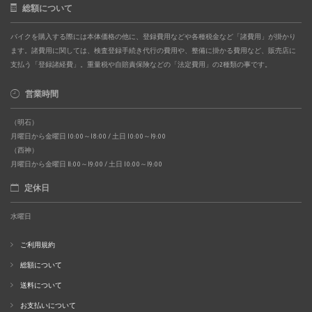
総額について
バイクを購入する際には本体価格の他に、登録費用などや各種税金など「諸費用」が掛かり
ます。諸費用に関しては、検査登録手続き代行の費用や、整備に掛かる費用など、販売店に
支払う「登録諸経費」。重量税や自賠責保険などの「法定費用」の2種類の事です。
営業時間
（明石）
月曜日から金曜日 10:00～18:00 / 土日 10:00～19:00
（西神）
月曜日から金曜日 11:00～19:00 / 土日 10:00～19:00
定休日
水曜日
ご利用規約
総額について
送料について
お支払いについて