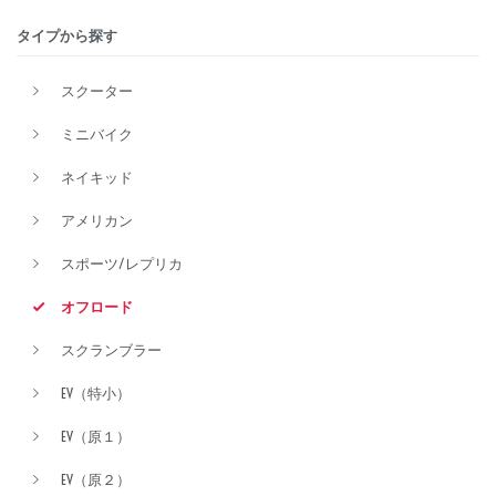
タイプから探す
排気量
スクーター
ミニバイク
価格
ネイキッド
アメリカン
スポーツ/レプリカ
オフロード
スクランブラー
EV（特小）
EV（原１）
EV（原２）