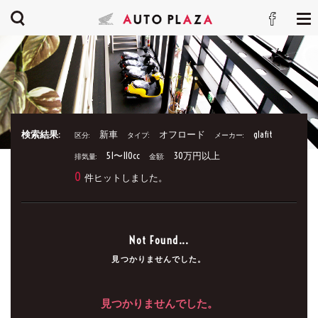
検索結果:
新車
オフロード
glafit
区分:
タイプ:
メーカー:
51〜110cc
30万円以上
排気量:
金額:
0
件ヒットしました。
Not Found...
見つかりませんでした。
見つかりませんでした。