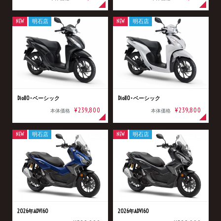
NEW
明石店
NEW
明石店
Dio110･ベーシック
Dio110･ベーシック
¥239,800
¥239,800
本体価格
本体価格
NEW
明石店
NEW
明石店
2026年ADV160
2026年ADV160