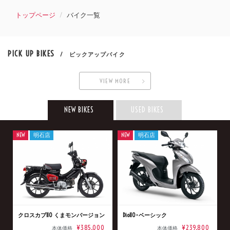
トップページ
バイク一覧
PICK UP BIKES
/ ピックアップバイク
VIEW MORE
NEW BIKES
USED BIKES
NEW
明石店
NEW
明石店
クロスカブ110 くまモンバージョン
Dio110･ベーシック
¥385,000
¥239,800
本体価格
本体価格