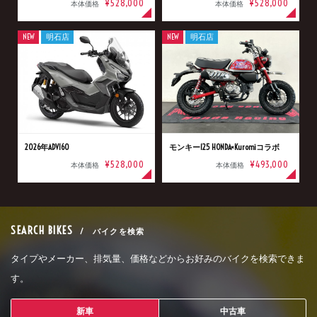
¥528,000
¥528,000
本体価格
本体価格
NEW
明石店
NEW
明石店
2026年ADV160
モンキー125 HONDA×Kuromiコラボ
¥528,000
¥493,000
本体価格
本体価格
SEARCH BIKES
/ バイクを検索
タイプやメーカー、排気量、価格などからお好みのバイクを検索できま
す。
新車
中古車