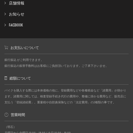
店舗情報
お知らせ
FACEBOOK
お支払いについて
銀行振込 がご利用できます。
銀行振込の振替手数料はお客様にご負担頂いております。ご了承下さいませ。
総額について
バイクを購入する際には本体価格の他に、登録費用などや各種税金など「諸費用」が掛かり
ます。諸費用に関しては、検査登録手続き代行の費用や、整備に掛かる費用など、販売店に
支払う「登録諸経費」。重量税や自賠責保険などの「法定費用」の2種類の事です。
営業時間
（明石）
月曜日から金曜日 10:00～18:00 / 土日 10:00～19:00