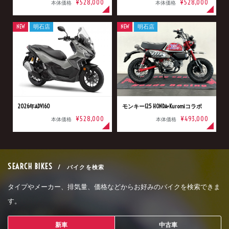
¥528,000
¥528,000
本体価格
本体価格
NEW
明石店
NEW
明石店
2026年ADV160
モンキー125 HONDA×Kuromiコラボ
¥528,000
¥493,000
本体価格
本体価格
SEARCH BIKES
/ バイクを検索
タイプやメーカー、排気量、価格などからお好みのバイクを検索できま
す。
新車
中古車