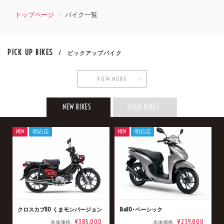
トップページ
バイク一覧
PICK UP BIKES
/ ピックアップバイク
VIEW MORE
NEW BIKES
USED BIKES
NEW
明石店
NEW
明石店
クロスカブ110 くまモンバージョン
Dio110･ベーシック
¥385,000
¥239,800
本体価格
本体価格