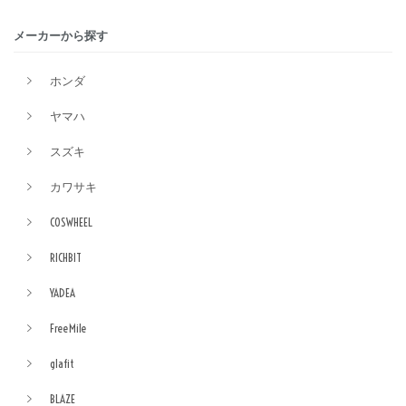
メーカーから探す
ホンダ
ヤマハ
スズキ
カワサキ
COSWHEEL
RICHBIT
YADEA
FreeMile
glafit
BLAZE