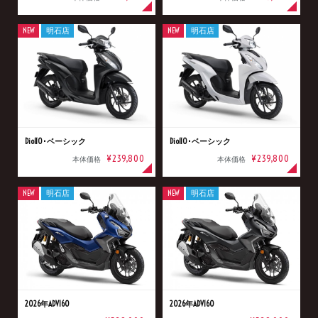
NEW
明石店
NEW
明石店
Dio110･ベーシック
Dio110･ベーシック
¥239,800
¥239,800
本体価格
本体価格
NEW
明石店
NEW
明石店
2026年ADV160
2026年ADV160