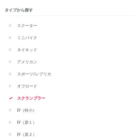
タイプから探す
排気量
スクーター
ミニバイク
価格
ネイキッド
アメリカン
スポーツ/レプリカ
オフロード
スクランブラー
EV（特小）
EV（原１）
EV（原２）