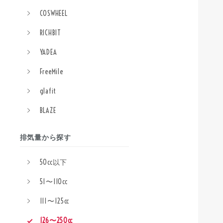
COSWHEEL
RICHBIT
YADEA
FreeMile
glafit
BLAZE
排気量から探す
50cc以下
51〜110cc
111〜125cc
126〜250cc