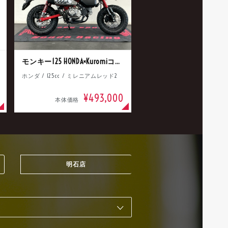
モンキー125 HONDA×Kuromiコラボ
ホンダ / 125cc / ミレニアムレッド2
¥493,000
本体価格
明石店