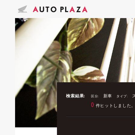
検索結果:
新車
区分:
タイプ:
0
件ヒットしました