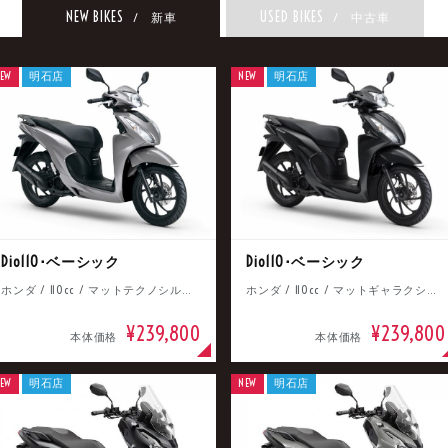
NEW BIKES
USED BIKES
/ 新車
/ 中古車
EW
明石店
NEW
明石店
Dio110･ベーシック
Dio110･ベーシック
ホンダ / 110cc / マットテクノシルバーメタリック
ホンダ / 110cc / マットギャラクシーブラックメタリック
¥239,800
¥239,800
本体価格
本体価格
EW
明石店
NEW
明石店