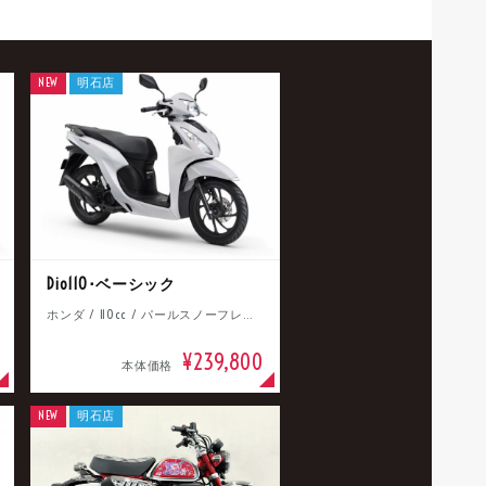
NEW
明石店
Dio110･ベーシック
ホンダ / 110cc / パールスノーフレークホワイト
¥239,800
本体価格
NEW
明石店