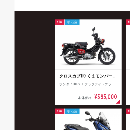
NEW
明石店
N
クロスカブ110 くまモンバージョン
ホンダ / 110cc / グラファイトブラック
¥385,000
本体価格
NEW
明石店
N