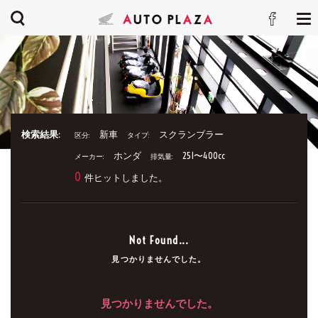
検索結果:
新車
スクランブラー
区分:
タイプ:
ホンダ
251〜400cc
メーカー:
排気量:
0
件ヒットしました。
Not Found...
見つかりませんでした。
見つかりませんでした。