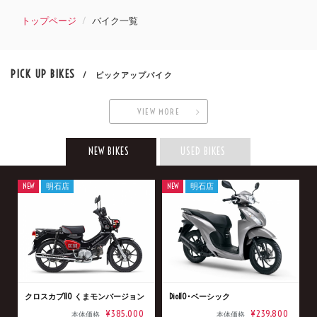
トップページ
バイク一覧
PICK UP BIKES
/ ピックアップバイク
VIEW MORE
NEW BIKES
USED BIKES
NEW
明石店
NEW
明石店
クロスカブ110 くまモンバージョン
Dio110･ベーシック
¥385,000
¥239,800
本体価格
本体価格