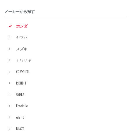
メーカーから探す
ホンダ
ヤマハ
スズキ
カワサキ
COSWHEEL
RICHBIT
YADEA
FreeMile
glafit
BLAZE