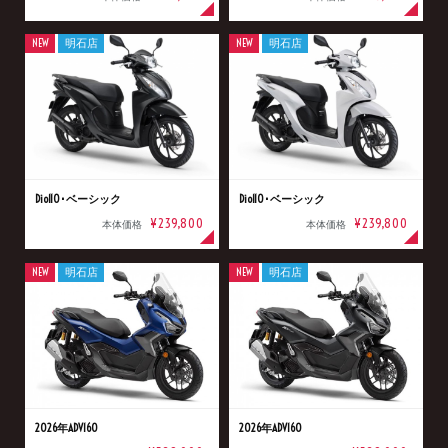
NEW
明石店
NEW
明石店
Dio110･ベーシック
Dio110･ベーシック
¥239,800
¥239,800
本体価格
本体価格
NEW
明石店
NEW
明石店
2026年ADV160
2026年ADV160