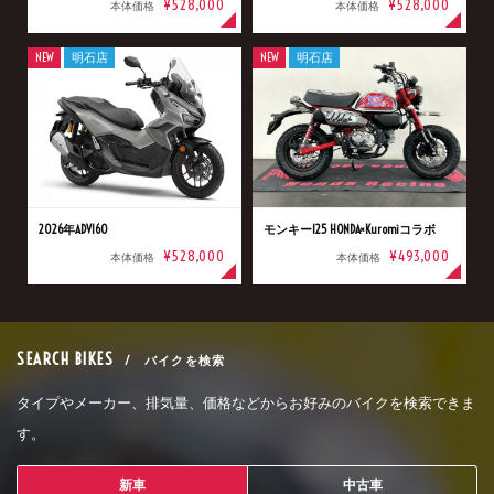
¥528,000
¥528,000
本体価格
本体価格
NEW
明石店
NEW
明石店
2026年ADV160
モンキー125 HONDA×Kuromiコラボ
¥528,000
¥493,000
本体価格
本体価格
SEARCH BIKES
/ バイクを検索
タイプやメーカー、排気量、価格などからお好みのバイクを検索できま
す。
新車
中古車