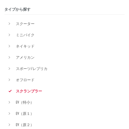
タイプから探す
排気量
スクーター
ミニバイク
価格
ネイキッド
アメリカン
スポーツ/レプリカ
オフロード
スクランブラー
EV（特小）
EV（原１）
EV（原２）