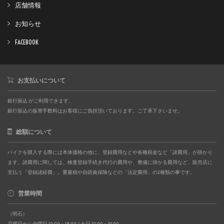
店舗情報
お知らせ
FACEBOOK
お支払いについて
銀行振込 がご利用できます。
銀行振込の振替手数料はお客様にご負担頂いております。ご了承下さいませ。
総額について
バイクを購入する際には本体価格の他に、登録費用などや各種税金など「諸費用」が掛かり
ます。諸費用に関しては、検査登録手続き代行の費用や、整備に掛かる費用など、販売店に
支払う「登録諸経費」。重量税や自賠責保険などの「法定費用」の2種類の事です。
営業時間
（明石）
月曜日から金曜日 10:00～18:00 / 土日 10:00～19:00