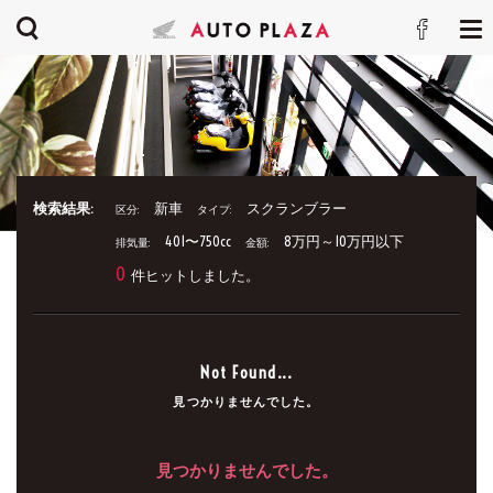
検索結果:
新車
スクランブラー
区分:
タイプ:
401〜750cc
8万円～10万円以下
排気量:
金額:
0
件ヒットしました。
Not Found...
見つかりませんでした。
見つかりませんでした。