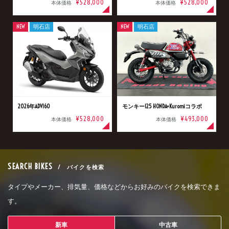
¥528,000
¥528,000
本体価格
本体価格
NEW
明石店
NEW
明石店
2026年ADV160
モンキー125 HONDA×Kuromiコラボ
¥528,000
¥493,000
本体価格
本体価格
SEARCH BIKES
/ バイクを検索
タイプやメーカー、排気量、価格などからお好みのバイクを検索できま
す。
新車
中古車