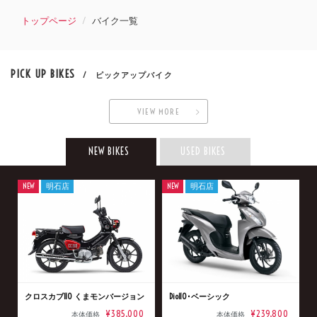
トップページ
バイク一覧
PICK UP BIKES
/ ピックアップバイク
VIEW MORE
NEW BIKES
USED BIKES
NEW
明石店
NEW
明石店
クロスカブ110 くまモンバージョン
Dio110･ベーシック
¥385,000
¥239,800
本体価格
本体価格