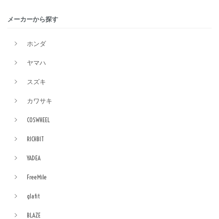
メーカーから探す
ホンダ
ヤマハ
スズキ
カワサキ
COSWHEEL
RICHBIT
YADEA
FreeMile
glafit
BLAZE