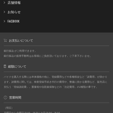
店舗情報
お知らせ
FACEBOOK
お支払いについて
銀行振込 がご利用できます。
銀行振込の振替手数料はお客様にご負担頂いております。ご了承下さいませ。
総額について
バイクを購入する際には本体価格の他に、登録費用などや各種税金など「諸費用」が掛かり
ます。諸費用に関しては、検査登録手続き代行の費用や、整備に掛かる費用など、販売店に
支払う「登録諸経費」。重量税や自賠責保険などの「法定費用」の2種類の事です。
営業時間
（明石）
月曜日から金曜日 10:00～18:00 / 土日 10:00～19:00