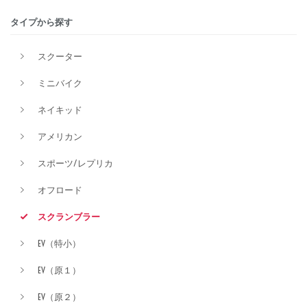
タイプから探す
排気量
スクーター
ミニバイク
価格
ネイキッド
アメリカン
スポーツ/レプリカ
オフロード
スクランブラー
EV（特小）
EV（原１）
EV（原２）