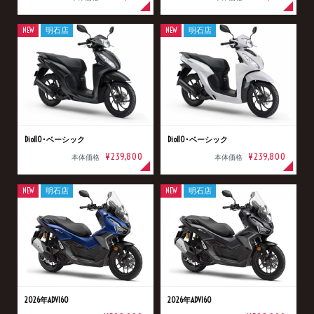
NEW
明石店
NEW
明石店
Dio110･ベーシック
Dio110･ベーシック
¥239,800
¥239,800
本体価格
本体価格
NEW
明石店
NEW
明石店
2026年ADV160
2026年ADV160