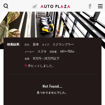
検索結果:
新車
スクランブラー
区分:
タイプ:
スズキ
401〜750cc
メーカー:
排気量:
15万円～20万円以下
金額:
0
件ヒットしました。
Not Found...
見つかりませんでした。