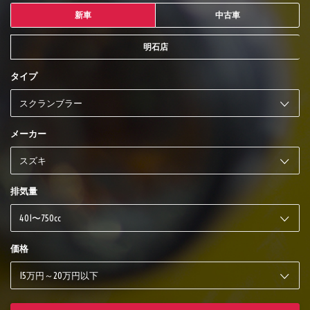
新車
中古車
明石店
タイプ
メーカー
排気量
価格