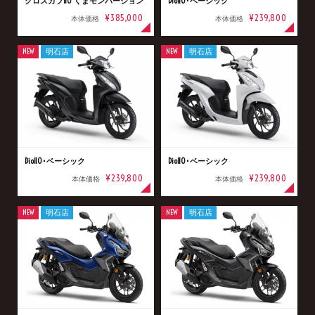
クロスカブ110 くまモンバージョン
Dio110･ベーシック
¥385,000
¥239,800
本体価格
本体価格
NEW
明石店
NEW
明石店
Dio110･ベーシック
Dio110･ベーシック
¥239,800
¥239,800
本体価格
本体価格
NEW
明石店
NEW
明石店