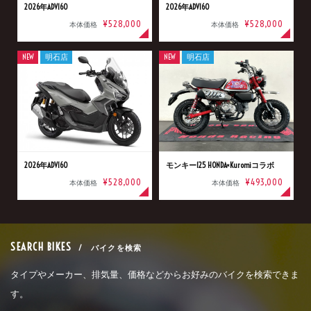
2026年ADV160
2026年ADV160
¥528,000
¥528,000
本体価格
本体価格
NEW
明石店
NEW
明石店
2026年ADV160
モンキー125 HONDA×Kuromiコラボ
¥528,000
¥493,000
本体価格
本体価格
SEARCH BIKES
/ バイクを検索
タイプやメーカー、排気量、価格などからお好みのバイクを検索できま
す。