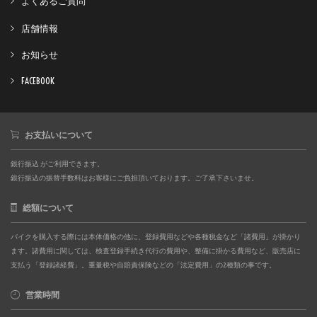
よくあるご質問
店舗情報
お知らせ
FACEBOOK
お支払いについて
銀行振込 がご利用できます。
銀行振込の振替手数料はお客様にご負担頂いております。ご了承下さいませ。
総額について
バイクを購入する際には本体価格の他に、登録費用などや各種税金など「諸費用」が掛かり
ます。諸費用に関しては、検査登録手続き代行の費用や、整備に掛かる費用など、販売店に
支払う「登録諸経費」。重量税や自賠責保険などの「法定費用」の2種類の事です。
営業時間