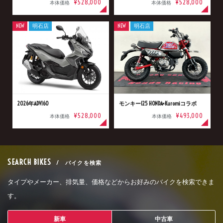
¥528,000
¥528,000
本体価格
本体価格
NEW
明石店
NEW
明石店
2026年ADV160
モンキー125 HONDA×Kuromiコラボ
¥528,000
¥493,000
本体価格
本体価格
SEARCH BIKES
/ バイクを検索
タイプやメーカー、排気量、価格などからお好みのバイクを検索できま
す。
新車
中古車