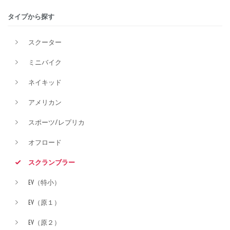
タイプから探す
排気量
スクーター
ミニバイク
価格
ネイキッド
アメリカン
スポーツ/レプリカ
オフロード
スクランブラー
EV（特小）
EV（原１）
EV（原２）