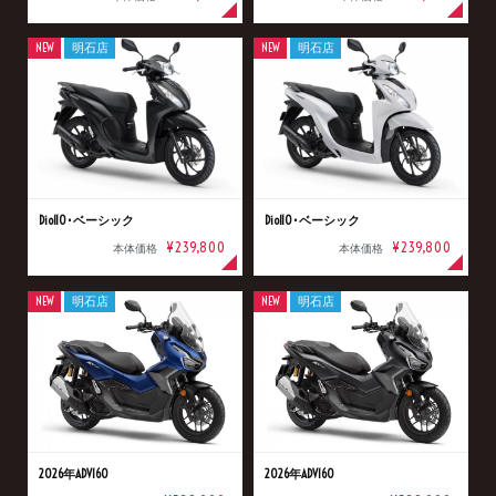
NEW
明石店
NEW
明石店
Dio110･ベーシック
Dio110･ベーシック
¥239,800
¥239,800
本体価格
本体価格
NEW
明石店
NEW
明石店
2026年ADV160
2026年ADV160