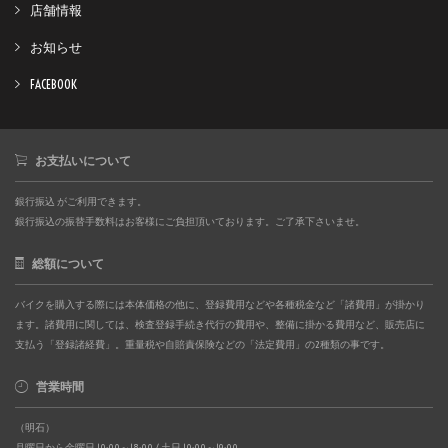
店舗情報
お知らせ
FACEBOOK
お支払いについて
銀行振込 がご利用できます。
銀行振込の振替手数料はお客様にご負担頂いております。ご了承下さいませ。
総額について
バイクを購入する際には本体価格の他に、登録費用などや各種税金など「諸費用」が掛かり
ます。諸費用に関しては、検査登録手続き代行の費用や、整備に掛かる費用など、販売店に
支払う「登録諸経費」。重量税や自賠責保険などの「法定費用」の2種類の事です。
営業時間
（明石）
月曜日から金曜日 10:00～18:00 / 土日 10:00～19:00