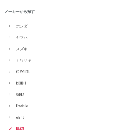
メーカーから探す
ホンダ
ヤマハ
スズキ
カワサキ
COSWHEEL
RICHBIT
YADEA
FreeMile
glafit
BLAZE