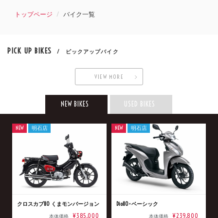
トップページ
バイク一覧
PICK UP BIKES
/ ピックアップバイク
VIEW MORE
NEW BIKES
USED BIKES
NEW
明石店
NEW
明石店
クロスカブ110 くまモンバージョン
Dio110･ベーシック
¥385,000
¥239,800
本体価格
本体価格