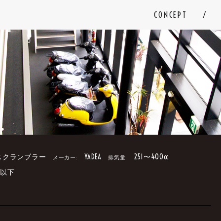
CONCEPT
スクランブラー
YADEA
251〜400cc
メーカー:
排気量:
円以下
。