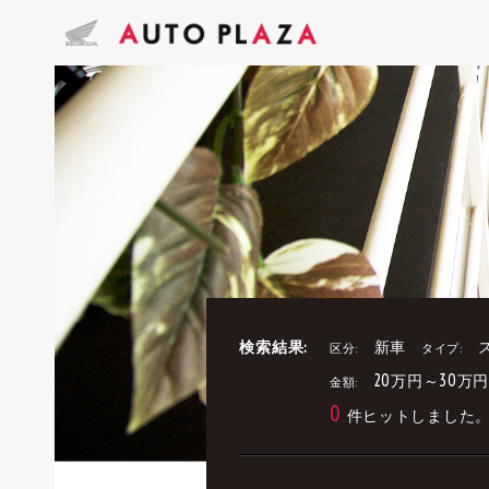
検索結果:
新車
区分:
タイプ:
20万円～30万
金額:
0
件ヒットしました