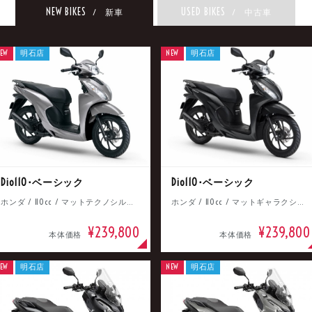
NEW BIKES
USED BIKES
/ 新車
/ 中古車
EW
明石店
NEW
明石店
Dio110･ベーシック
Dio110･ベーシック
ホンダ / 110cc / マットテクノシルバーメタリック
ホンダ / 110cc / マットギャラクシーブラックメタリック
¥239,800
¥239,800
本体価格
本体価格
EW
明石店
NEW
明石店