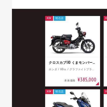
NEW
明石店
N
クロスカブ110 くまモンバージョン
ホンダ / 110cc / グラファイトブラック
¥385,000
本体価格
NEW
明石店
N