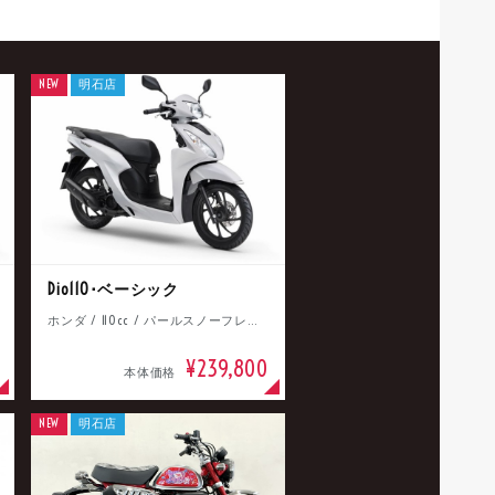
NEW
明石店
Dio110･ベーシック
ホンダ / 110cc / パールスノーフレークホワイト
¥239,800
本体価格
NEW
明石店