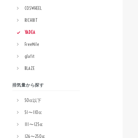
COSWHEEL
RICHBIT
YADEA
FreeMile
glafit
BLAZE
排気量から探す
50cc以下
51〜110cc
111〜125cc
126〜250cc