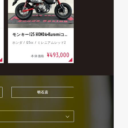
モンキー125 HONDA×Kuromiコラボ
ホンダ / 125cc / ミレニアムレッド2
¥493,000
本体価格
明石店