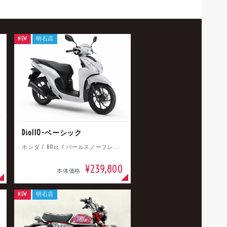
NEW
明石店
Dio110･ベーシック
ホンダ / 110cc / パールスノーフレークホワイト
¥239,800
本体価格
NEW
明石店