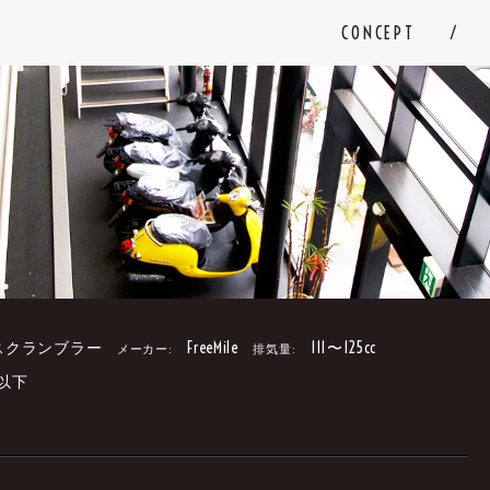
CONCEPT
スクランブラー
FreeMile
111〜125cc
メーカー:
排気量:
円以下
。