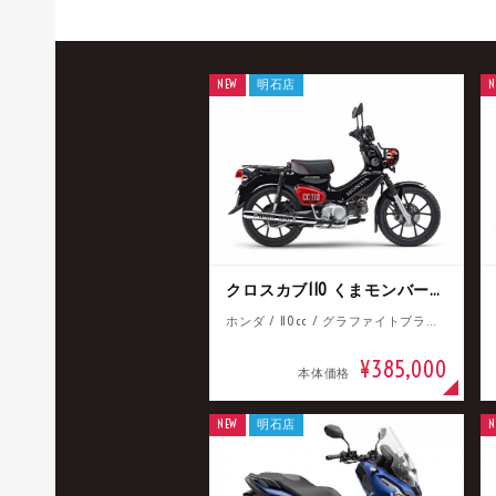
NEW
明石店
N
クロスカブ110 くまモンバージョン
ホンダ / 110cc / グラファイトブラック
¥385,000
本体価格
NEW
明石店
N