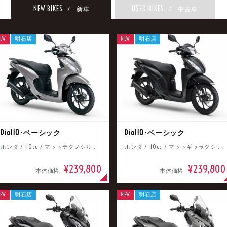
NEW BIKES
USED BIKES
/ 新車
/ 中古車
EW
明石店
NEW
明石店
Dio110･ベーシック
Dio110･ベーシック
ホンダ / 110cc / マットテクノシルバーメタリック
ホンダ / 110cc / マットギャラクシーブラックメタリック
¥239,800
¥239,800
本体価格
本体価格
EW
明石店
NEW
明石店