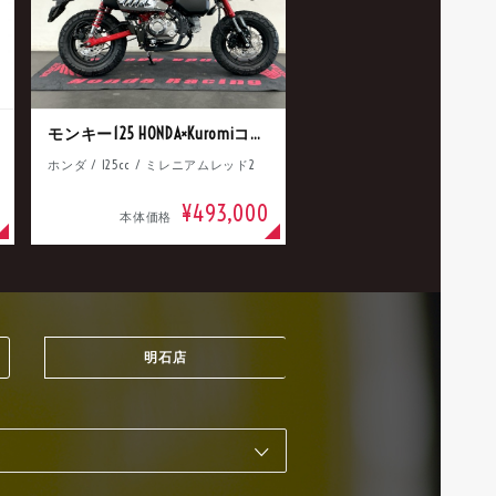
モンキー125 HONDA×Kuromiコラボ
ホンダ / 125cc / ミレニアムレッド2
¥493,000
本体価格
明石店