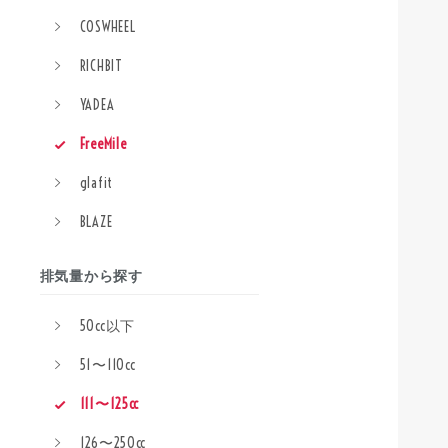
COSWHEEL
RICHBIT
YADEA
FreeMile
glafit
BLAZE
排気量から探す
50cc以下
51〜110cc
111〜125cc
126〜250cc