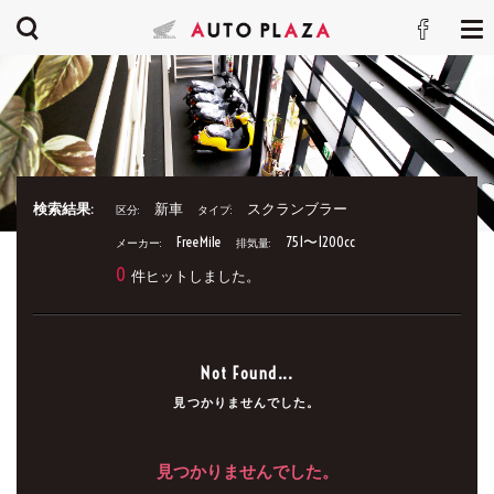
検索結果:
新車
スクランブラー
区分:
タイプ:
FreeMile
751〜1200cc
メーカー:
排気量:
0
件ヒットしました。
Not Found...
見つかりませんでした。
見つかりませんでした。