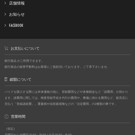
店舗情報
お知らせ
FACEBOOK
お支払いについて
銀行振込 がご利用できます。
銀行振込の振替手数料はお客様にご負担頂いております。ご了承下さいませ。
総額について
バイクを購入する際には本体価格の他に、登録費用などや各種税金など「諸費用」が掛かり
ます。諸費用に関しては、検査登録手続き代行の費用や、整備に掛かる費用など、販売店に
支払う「登録諸経費」。重量税や自賠責保険などの「法定費用」の2種類の事です。
営業時間
（明石）
月曜日から金曜日 10:00～18:00 / 土日 10:00～19:00