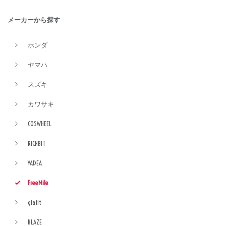
メーカーから探す
ホンダ
ヤマハ
スズキ
カワサキ
COSWHEEL
RICHBIT
YADEA
FreeMile
glafit
BLAZE