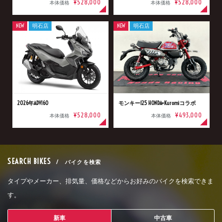
¥528,000
¥528,000
本体価格
本体価格
NEW
明石店
NEW
明石店
2026年ADV160
モンキー125 HONDA×Kuromiコラボ
¥528,000
¥493,000
本体価格
本体価格
SEARCH BIKES
/ バイクを検索
タイプやメーカー、排気量、価格などからお好みのバイクを検索できま
す。
新車
中古車