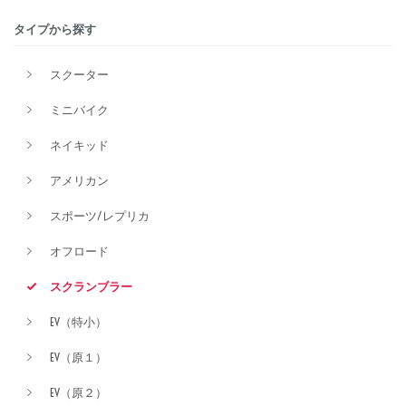
タイプから探す
排気量
スクーター
ミニバイク
価格
ネイキッド
アメリカン
スポーツ/レプリカ
オフロード
スクランブラー
EV（特小）
EV（原１）
EV（原２）