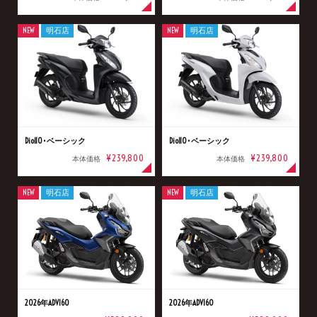
NEW
明石店
NEW
明石店
Dio110･ベーシック
Dio110･ベーシック
¥239,800
¥239,800
本体価格
本体価格
NEW
明石店
NEW
明石店
2026年ADV160
2026年ADV160