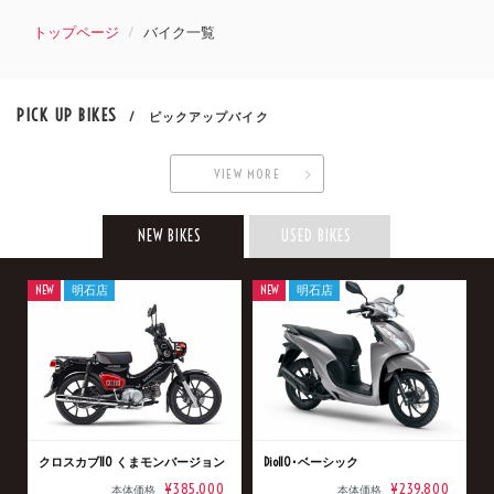
トップページ
バイク一覧
PICK UP BIKES
/ ピックアップバイク
VIEW MORE
NEW BIKES
USED BIKES
NEW
明石店
NEW
明石店
クロスカブ110 くまモンバージョン
Dio110･ベーシック
¥385,000
¥239,800
本体価格
本体価格