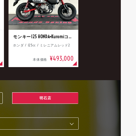
モンキー125 HONDA×Kuromiコラボ
ホンダ / 125cc / ミレニアムレッド2
¥493,000
本体価格
明石店