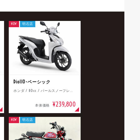
NEW
明石店
Dio110･ベーシック
ホンダ / 110cc / パールスノーフレークホワイト
¥239,800
本体価格
NEW
明石店