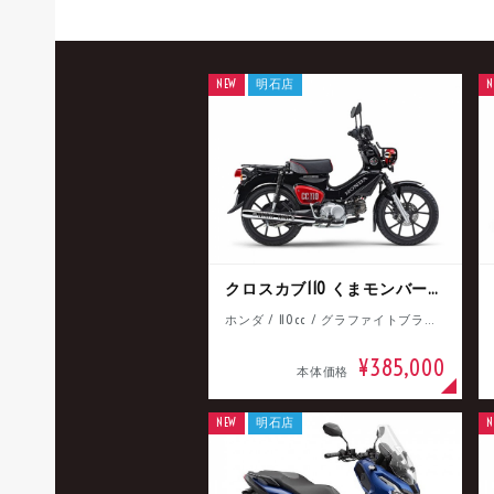
NEW
明石店
N
クロスカブ110 くまモンバージョン
ホンダ / 110cc / グラファイトブラック
¥385,000
本体価格
NEW
明石店
N