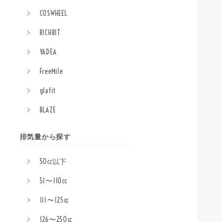
COSWHEEL
RICHBIT
YADEA
FreeMile
glafit
BLAZE
排気量から探す
50cc以下
51〜110cc
111〜125cc
126〜250cc