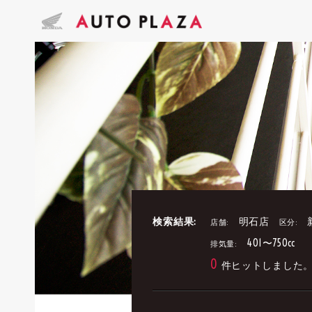
検索結果:
明石店
店舗:
区分:
401〜750cc
排気量:
0
件ヒットしました