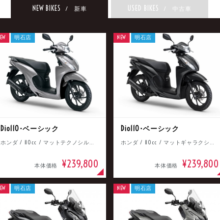
NEW BIKES
USED BIKES
/ 新車
/ 中古車
EW
明石店
NEW
明石店
Dio110･ベーシック
Dio110･ベーシック
ホンダ / 110cc / マットテクノシルバーメタリック
ホンダ / 110cc / マットギャラクシーブラックメタリック
¥239,800
¥239,800
本体価格
本体価格
EW
明石店
NEW
明石店