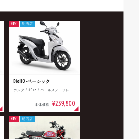
NEW
明石店
Dio110･ベーシック
ホンダ / 110cc / パールスノーフレークホワイト
¥239,800
本体価格
NEW
明石店