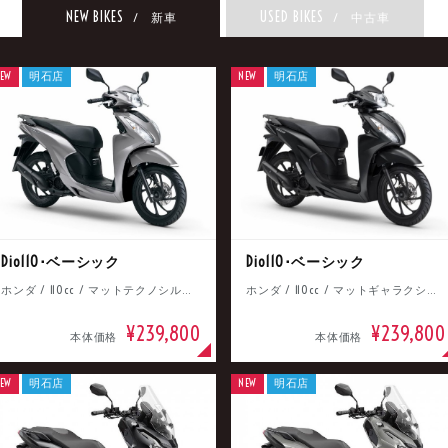
NEW BIKES
USED BIKES
/ 新車
/ 中古車
EW
明石店
NEW
明石店
Dio110･ベーシック
Dio110･ベーシック
ホンダ / 110cc / マットテクノシルバーメタリック
ホンダ / 110cc / マットギャラクシーブラックメタリック
¥239,800
¥239,800
本体価格
本体価格
EW
明石店
NEW
明石店