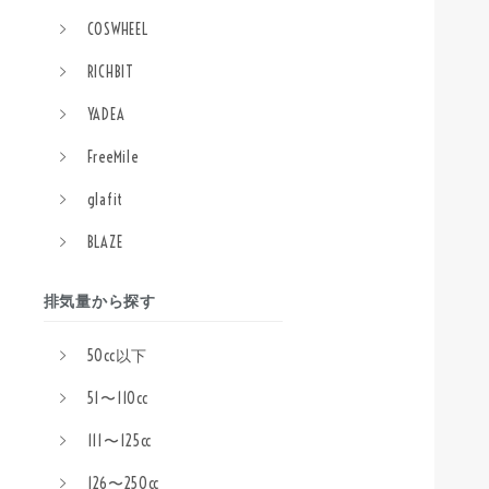
COSWHEEL
RICHBIT
YADEA
FreeMile
glafit
BLAZE
排気量から探す
50cc以下
51〜110cc
111〜125cc
126〜250cc