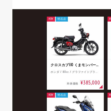
NEW
明石店
N
クロスカブ110 くまモンバージョン
ホンダ / 110cc / グラファイトブラック
¥385,000
本体価格
NEW
明石店
N