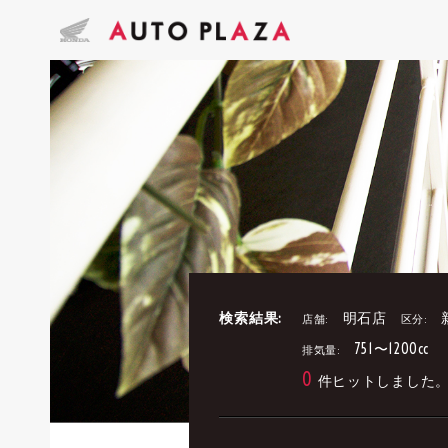
検索結果:
明石店
店舗:
区分:
751〜1200cc
排気量:
0
件ヒットしました