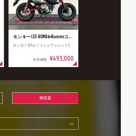
モンキー125 HONDA×Kuromiコラボ
ホンダ / 125cc / ミレニアムレッド2
¥493,000
本体価格
明石店