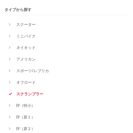
タイプから探す
排気量
スクーター
ミニバイク
価格
ネイキッド
アメリカン
スポーツ/レプリカ
オフロード
スクランブラー
EV（特小）
EV（原１）
EV（原２）