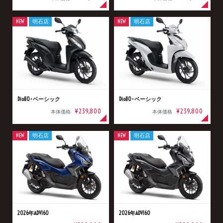
NEW
明石店
NEW
明石店
Dio110･ベーシック
Dio110･ベーシック
¥239,800
¥239,800
本体価格
本体価格
NEW
明石店
NEW
明石店
2026年ADV160
2026年ADV160