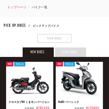
トップページ
バイク一覧
PICK UP BIKES
/ ピックアップバイク
VIEW MORE
NEW BIKES
USED BIKES
NEW
明石店
NEW
明石店
クロスカブ110 くまモンバージョン
Dio110･ベーシック
¥385,000
¥239,800
本体価格
本体価格