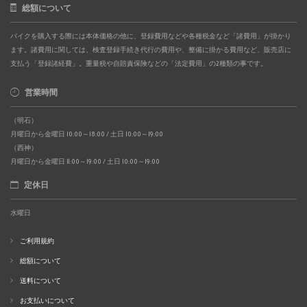
総額について
バイクを購入する際には本体価格の他に、登録費用などや各種税金など「諸費用」が掛かり
ます。諸費用に関しては、検査登録手続き代行の費用や、整備に掛かる費用など、販売店に
支払う「登録諸経費」。重量税や自賠責保険などの「法定費用」の2種類の事です。
営業時間
（明石）
月曜日から金曜日 10:00～18:00 / 土日 10:00～19:00
（西神）
月曜日から金曜日 11:00～19:00 / 土日 10:00～19:00
定休日
水曜日
ご利用規約
総額について
送料について
お支払いについて