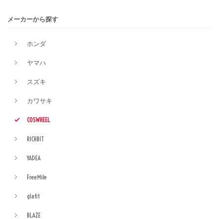
メーカーから探す
ホンダ
ヤマハ
スズキ
カワサキ
COSWHEEL
RICHBIT
YADEA
FreeMile
glafit
BLAZE