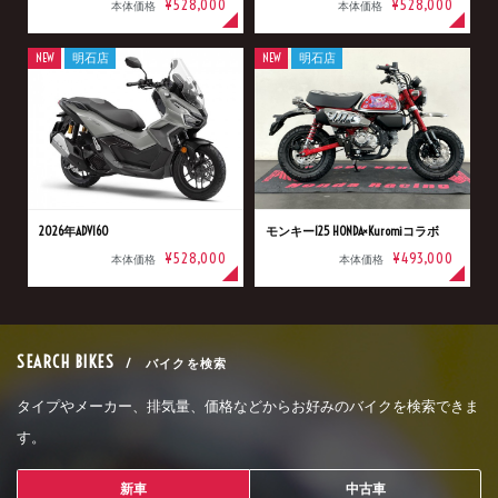
¥528,000
¥528,000
本体価格
本体価格
NEW
明石店
NEW
明石店
2026年ADV160
モンキー125 HONDA×Kuromiコラボ
¥528,000
¥493,000
本体価格
本体価格
SEARCH BIKES
/ バイクを検索
タイプやメーカー、排気量、価格などからお好みのバイクを検索できま
す。
新車
中古車