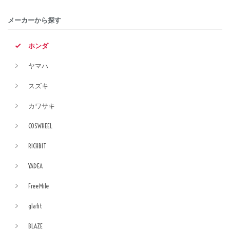
メーカーから探す
ホンダ
ヤマハ
スズキ
カワサキ
COSWHEEL
RICHBIT
YADEA
FreeMile
glafit
BLAZE