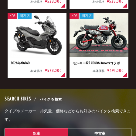
¥528,000
¥528,000
本体価格
本体価格
NEW
明石店
NEW
明石店
2026年ADV160
モンキー125 HONDA×Kuromiコラボ
¥528,000
¥493,000
本体価格
本体価格
SEARCH BIKES
/ バイクを検索
タイプやメーカー、排気量、価格などからお好みのバイクを検索できま
す。
新車
中古車