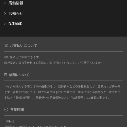
店舗情報
お知らせ
FACEBOOK
お支払いについて
銀行振込 がご利用できます。
銀行振込の振替手数料はお客様にご負担頂いております。ご了承下さいませ。
総額について
バイクを購入する際には本体価格の他に、登録費用などや各種税金など「諸費用」が掛かり
ます。諸費用に関しては、検査登録手続き代行の費用や、整備に掛かる費用など、販売店に
支払う「登録諸経費」。重量税や自賠責保険などの「法定費用」の2種類の事です。
営業時間
（明石）
月曜日から金曜日 10:00～18:00 / 土日 10:00～19:00