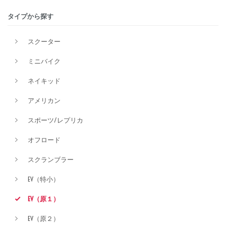
タイプから探す
排気量
スクーター
ミニバイク
価格
ネイキッド
アメリカン
スポーツ/レプリカ
オフロード
スクランブラー
EV（特小）
EV（原１）
EV（原２）