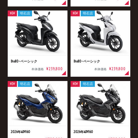
NEW
明石店
NEW
明石店
Dio110･ベーシック
Dio110･ベーシック
¥239,800
¥239,800
本体価格
本体価格
NEW
明石店
NEW
明石店
2026年ADV160
2026年ADV160