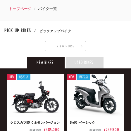
トップページ
バイク一覧
PICK UP BIKES
/ ピックアップバイク
VIEW MORE
NEW BIKES
USED BIKES
NEW
明石店
NEW
明石店
クロスカブ110 くまモンバージョン
Dio110･ベーシック
¥385,000
¥239,800
本体価格
本体価格