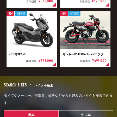
¥528,000
¥528,000
本体価格
本体価格
NEW
明石店
NEW
明石店
2026年ADV160
モンキー125 HONDA×Kuromiコラボ
¥528,000
¥493,000
本体価格
本体価格
SEARCH BIKES
/ バイクを検索
タイプやメーカー、排気量、価格などからお好みのバイクを検索できま
す。
新車
中古車