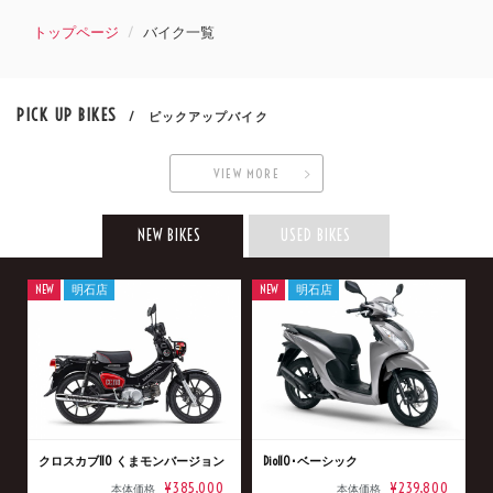
トップページ
バイク一覧
PICK UP BIKES
/ ピックアップバイク
VIEW MORE
NEW BIKES
USED BIKES
NEW
明石店
NEW
明石店
クロスカブ110 くまモンバージョン
Dio110･ベーシック
¥385,000
¥239,800
本体価格
本体価格