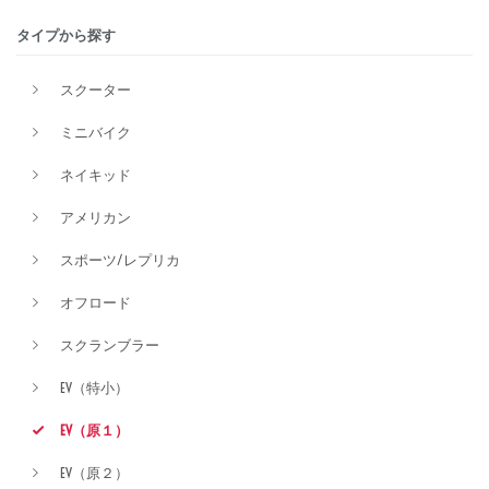
タイプから探す
排気量
スクーター
ミニバイク
価格
ネイキッド
アメリカン
スポーツ/レプリカ
オフロード
スクランブラー
EV（特小）
EV（原１）
EV（原２）