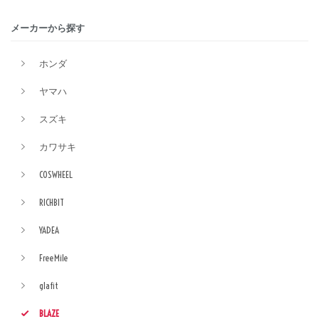
メーカーから探す
ホンダ
ヤマハ
スズキ
カワサキ
COSWHEEL
RICHBIT
YADEA
FreeMile
glafit
BLAZE