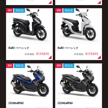
NEW
明石店
NEW
明石店
Dio110･ベーシック
Dio110･ベーシック
¥239,800
¥239,800
本体価格
本体価格
NEW
明石店
NEW
明石店
2026年ADV160
2026年ADV160