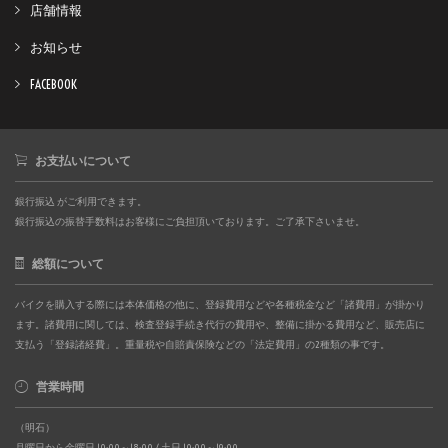
店舗情報
お知らせ
FACEBOOK
お支払いについて
銀行振込 がご利用できます。
銀行振込の振替手数料はお客様にご負担頂いております。ご了承下さいませ。
総額について
バイクを購入する際には本体価格の他に、登録費用などや各種税金など「諸費用」が掛かり
ます。諸費用に関しては、検査登録手続き代行の費用や、整備に掛かる費用など、販売店に
支払う「登録諸経費」。重量税や自賠責保険などの「法定費用」の2種類の事です。
営業時間
（明石）
月曜日から金曜日 10:00～18:00 / 土日 10:00～19:00