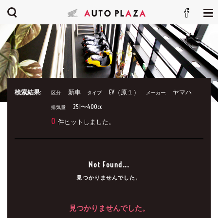
検索結果:
新車
EV（原１）
ヤマハ
区分:
タイプ:
メーカー:
251〜400cc
排気量:
0
件ヒットしました。
Not Found...
見つかりませんでした。
見つかりませんでした。