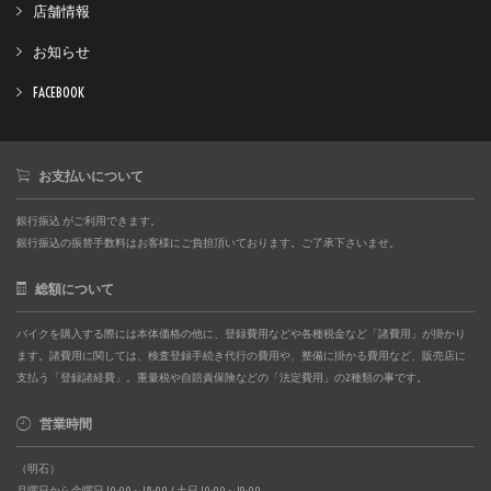
店舗情報
お知らせ
FACEBOOK
お支払いについて
銀行振込 がご利用できます。
銀行振込の振替手数料はお客様にご負担頂いております。ご了承下さいませ。
総額について
バイクを購入する際には本体価格の他に、登録費用などや各種税金など「諸費用」が掛かり
ます。諸費用に関しては、検査登録手続き代行の費用や、整備に掛かる費用など、販売店に
支払う「登録諸経費」。重量税や自賠責保険などの「法定費用」の2種類の事です。
営業時間
（明石）
月曜日から金曜日 10:00～18:00 / 土日 10:00～19:00