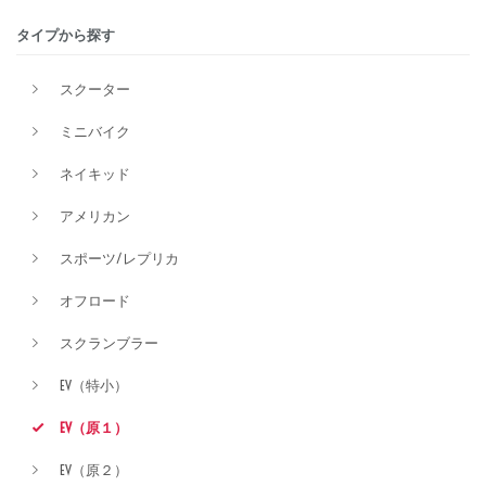
タイプから探す
排気量
スクーター
ミニバイク
価格
ネイキッド
アメリカン
スポーツ/レプリカ
オフロード
スクランブラー
EV（特小）
EV（原１）
EV（原２）