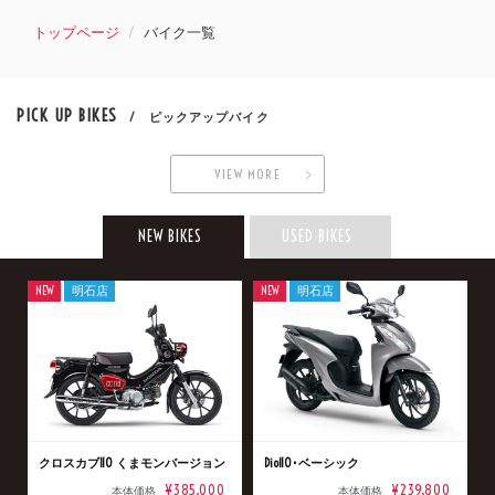
トップページ
バイク一覧
PICK UP BIKES
/ ピックアップバイク
VIEW MORE
NEW BIKES
USED BIKES
NEW
明石店
NEW
明石店
クロスカブ110 くまモンバージョン
Dio110･ベーシック
¥385,000
¥239,800
本体価格
本体価格