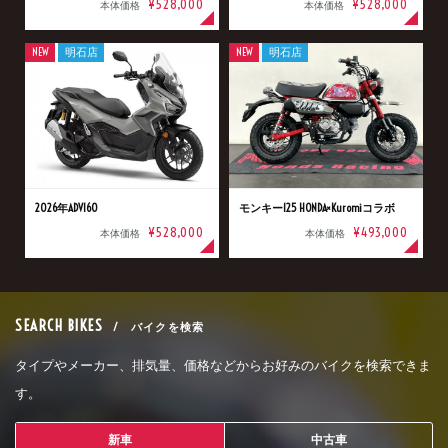
¥528,000
¥528,000
本体価格
本体価格
NEW
明石店
NEW
明石店
2026年ADV160
モンキー125 HONDA×Kuromiコラボ
¥528,000
¥493,000
本体価格
本体価格
SEARCH BIKES
/ バイクを検索
タイプやメーカー、排気量、価格などからお好みのバイクを検索できま
す。
新車
中古車