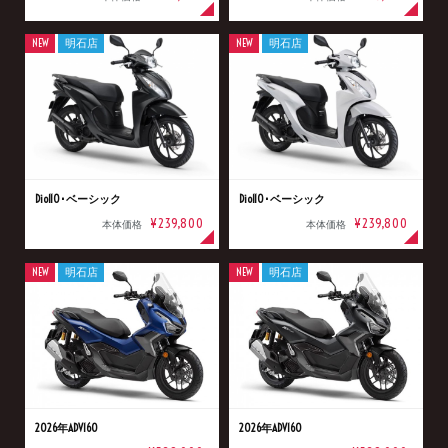
NEW
明石店
NEW
明石店
Dio110･ベーシック
Dio110･ベーシック
¥239,800
¥239,800
本体価格
本体価格
NEW
明石店
NEW
明石店
2026年ADV160
2026年ADV160