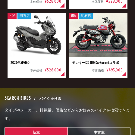
¥528,000
¥528,000
本体価格
本体価格
NEW
明石店
NEW
明石店
2026年ADV160
モンキー125 HONDA×Kuromiコラボ
¥528,000
¥493,000
本体価格
本体価格
SEARCH BIKES
/ バイクを検索
タイプやメーカー、排気量、価格などからお好みのバイクを検索できま
す。
新車
中古車