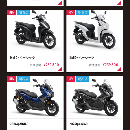
NEW
明石店
NEW
明石店
Dio110･ベーシック
Dio110･ベーシック
¥239,800
¥239,800
本体価格
本体価格
NEW
明石店
NEW
明石店
2026年ADV160
2026年ADV160