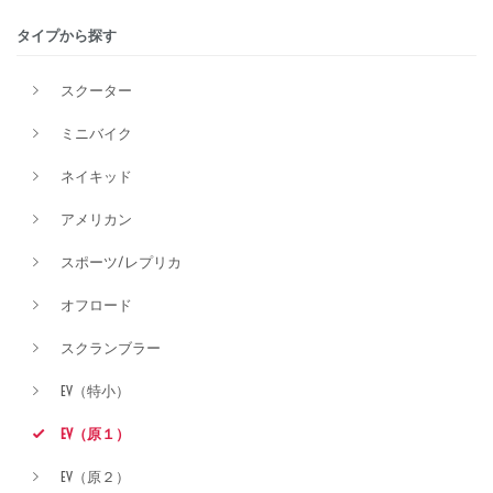
タイプから探す
排気量
スクーター
ミニバイク
価格
ネイキッド
アメリカン
スポーツ/レプリカ
オフロード
スクランブラー
EV（特小）
EV（原１）
EV（原２）