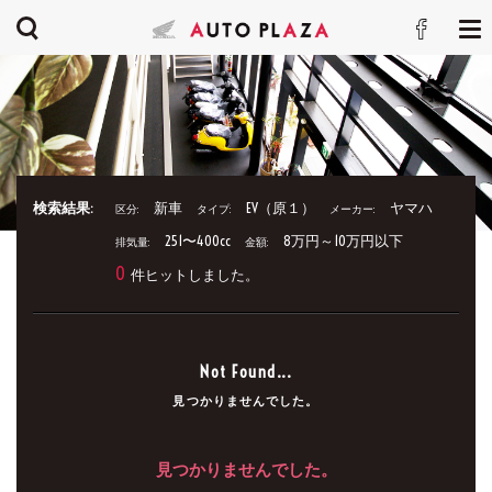
検索結果:
新車
EV（原１）
ヤマハ
区分:
タイプ:
メーカー:
251〜400cc
8万円～10万円以下
排気量:
金額:
0
件ヒットしました。
Not Found...
見つかりませんでした。
見つかりませんでした。