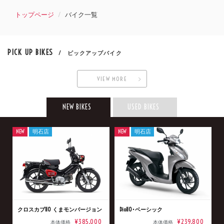
トップページ
バイク一覧
PICK UP BIKES
/ ピックアップバイク
VIEW MORE
NEW BIKES
USED BIKES
NEW
明石店
NEW
明石店
クロスカブ110 くまモンバージョン
Dio110･ベーシック
¥385,000
¥239,800
本体価格
本体価格