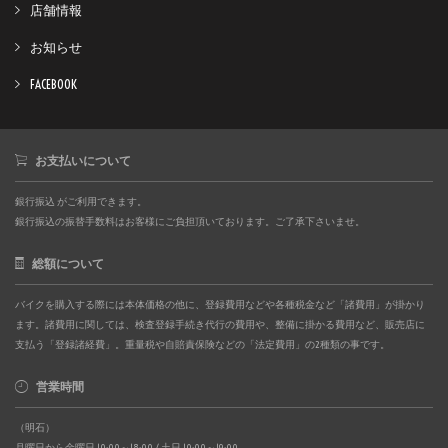
店舗情報
お知らせ
FACEBOOK
お支払いについて
銀行振込 がご利用できます。
銀行振込の振替手数料はお客様にご負担頂いております。ご了承下さいませ。
総額について
バイクを購入する際には本体価格の他に、登録費用などや各種税金など「諸費用」が掛かり
ます。諸費用に関しては、検査登録手続き代行の費用や、整備に掛かる費用など、販売店に
支払う「登録諸経費」。重量税や自賠責保険などの「法定費用」の2種類の事です。
営業時間
（明石）
月曜日から金曜日 10:00～18:00 / 土日 10:00～19:00