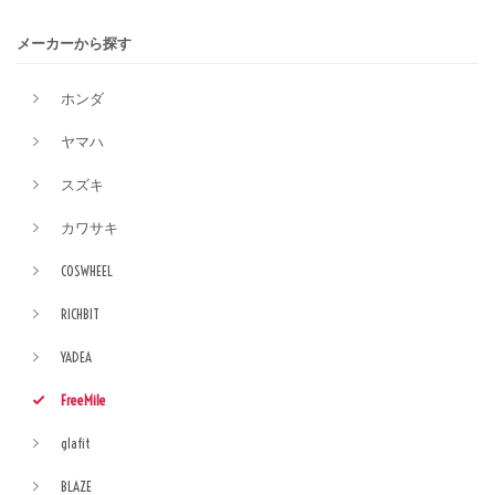
メーカーから探す
ホンダ
ヤマハ
スズキ
カワサキ
COSWHEEL
RICHBIT
YADEA
FreeMile
glafit
BLAZE