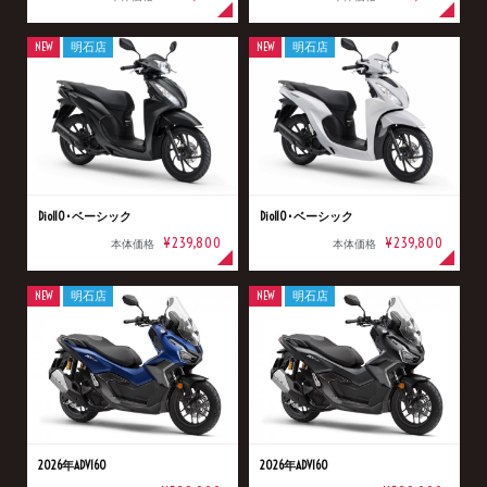
NEW
明石店
NEW
明石店
Dio110･ベーシック
Dio110･ベーシック
¥239,800
¥239,800
本体価格
本体価格
NEW
明石店
NEW
明石店
2026年ADV160
2026年ADV160