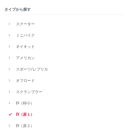
タイプから探す
排気量
スクーター
ミニバイク
価格
ネイキッド
アメリカン
スポーツ/レプリカ
オフロード
スクランブラー
EV（特小）
EV（原１）
EV（原２）