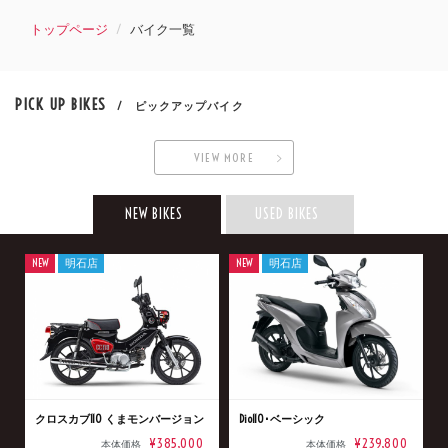
トップページ
バイク一覧
PICK UP BIKES
/ ピックアップバイク
VIEW MORE
NEW BIKES
USED BIKES
NEW
明石店
NEW
明石店
クロスカブ110 くまモンバージョン
Dio110･ベーシック
¥385,000
¥239,800
本体価格
本体価格