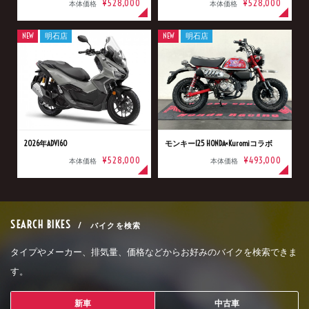
¥528,000
¥528,000
本体価格
本体価格
NEW
明石店
NEW
明石店
2026年ADV160
モンキー125 HONDA×Kuromiコラボ
¥528,000
¥493,000
本体価格
本体価格
SEARCH BIKES
/ バイクを検索
タイプやメーカー、排気量、価格などからお好みのバイクを検索できま
す。
新車
中古車