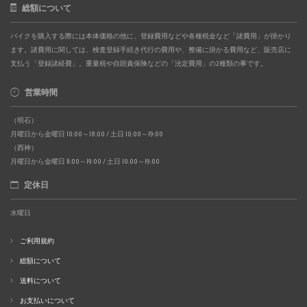
総額について
バイクを購入する際には本体価格の他に、登録費用などや各種税金など「諸費用」が掛かり
ます。諸費用に関しては、検査登録手続き代行の費用や、整備に掛かる費用など、販売店に
支払う「登録諸経費」。重量税や自賠責保険などの「法定費用」の2種類の事です。
営業時間
（明石）
月曜日から金曜日 10:00～18:00 / 土日 10:00～19:00
（西神）
月曜日から金曜日 11:00～19:00 / 土日 10:00～19:00
定休日
水曜日
ご利用規約
総額について
送料について
お支払いについて