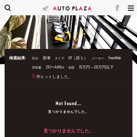
検索結果:
新車
EV（原１）
FreeMile
区分:
タイプ:
メーカー:
251〜400cc
15万円～20万円以下
排気量:
金額:
0
件ヒットしました。
Not Found...
見つかりませんでした。
見つかりませんでした。