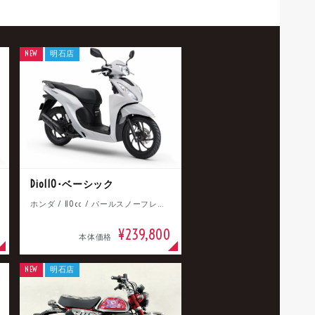
NEW
明石店
Dio110･ベーシック
ホンダ / 110cc / パールスノーフレークホワイト
¥239,800
本体価格
NEW
明石店