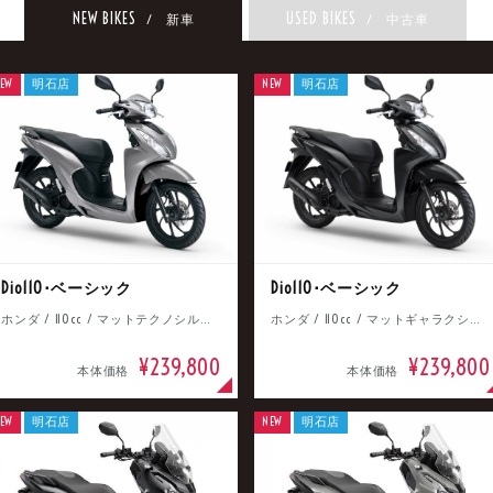
NEW BIKES
USED BIKES
/ 新車
/ 中古車
EW
明石店
NEW
明石店
Dio110･ベーシック
Dio110･ベーシック
ホンダ / 110cc / マットテクノシルバーメタリック
ホンダ / 110cc / マットギャラクシーブラックメタリック
¥239,800
¥239,800
本体価格
本体価格
EW
明石店
NEW
明石店