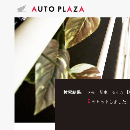
検索結果:
新車
E
区分:
タイプ:
0
件ヒットしました