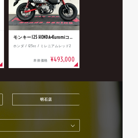
モンキー125 HONDA×Kuromiコラボ
ホンダ / 125cc / ミレニアムレッド2
¥493,000
本体価格
明石店