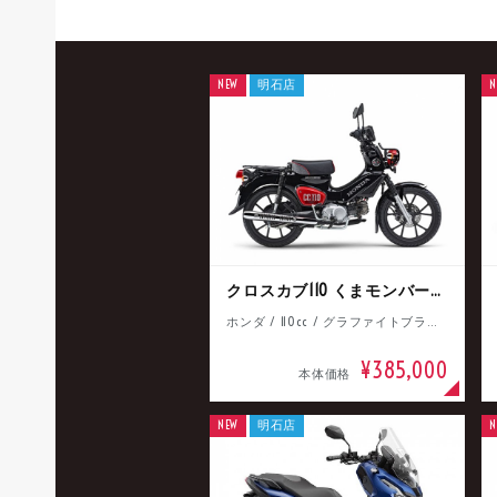
NEW
明石店
N
クロスカブ110 くまモンバージョン
ホンダ / 110cc / グラファイトブラック
¥385,000
本体価格
NEW
明石店
N