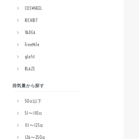
COSWHEEL
RICHBIT
YADEA
FreeMile
glafit
BLAZE
排気量から探す
50cc以下
51〜110cc
111〜125cc
126〜250cc