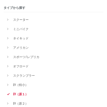
タイプから探す
排気量
スクーター
ミニバイク
価格
ネイキッド
アメリカン
スポーツ/レプリカ
オフロード
スクランブラー
EV（特小）
EV（原１）
EV（原２）