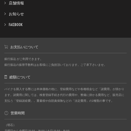
店舗情報
お知らせ
FACEBOOK
お支払いについて
銀行振込 がご利用できます。
銀行振込の振替手数料はお客様にご負担頂いております。ご了承下さいませ。
総額について
バイクを購入する際には本体価格の他に、登録費用などや各種税金など「諸費用」が掛かり
ます。諸費用に関しては、検査登録手続き代行の費用や、整備に掛かる費用など、販売店に
支払う「登録諸経費」。重量税や自賠責保険などの「法定費用」の2種類の事です。
営業時間
（明石）
月曜日から金曜日 10:00～18:00 / 土日 10:00～19:00