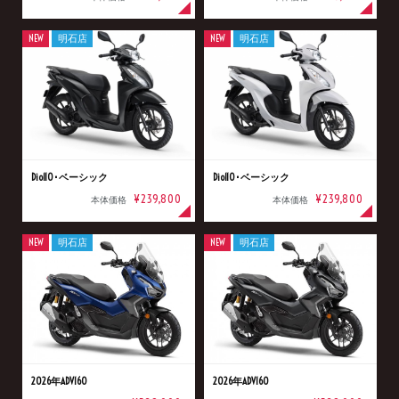
NEW
明石店
NEW
明石店
Dio110･ベーシック
Dio110･ベーシック
¥239,800
¥239,800
本体価格
本体価格
NEW
明石店
NEW
明石店
2026年ADV160
2026年ADV160