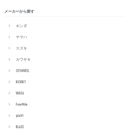
メーカーから探す
ホンダ
ヤマハ
スズキ
カワサキ
COSWHEEL
RICHBIT
YADEA
FreeMile
glafit
BLAZE