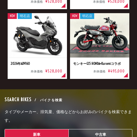
¥528,000
¥528,000
本体価格
本体価格
NEW
明石店
NEW
明石店
2026年ADV160
モンキー125 HONDA×Kuromiコラボ
¥528,000
¥493,000
本体価格
本体価格
SEARCH BIKES
/ バイクを検索
タイプやメーカー、排気量、価格などからお好みのバイクを検索できま
す。
新車
中古車