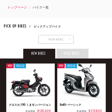
トップページ
バイク一覧
PICK UP BIKES
/ ピックアップバイク
VIEW MORE
NEW BIKES
USED BIKES
NEW
明石店
NEW
明石店
クロスカブ110 くまモンバージョン
Dio110･ベーシック
¥385,000
¥239,800
本体価格
本体価格