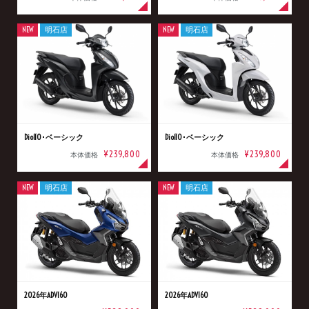
NEW
明石店
NEW
明石店
Dio110･ベーシック
Dio110･ベーシック
¥239,800
¥239,800
本体価格
本体価格
NEW
明石店
NEW
明石店
2026年ADV160
2026年ADV160