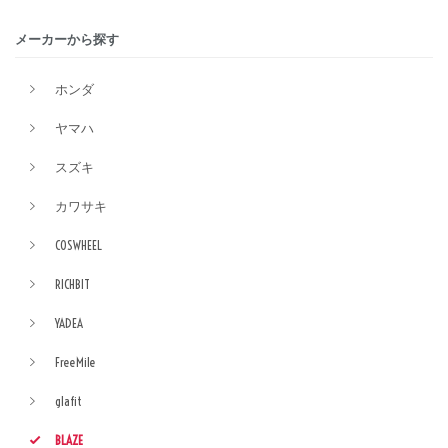
メーカーから探す
ホンダ
ヤマハ
スズキ
カワサキ
COSWHEEL
RICHBIT
YADEA
FreeMile
glafit
BLAZE