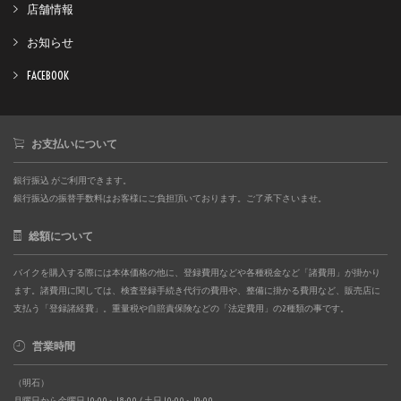
店舗情報
お知らせ
FACEBOOK
お支払いについて
銀行振込 がご利用できます。
銀行振込の振替手数料はお客様にご負担頂いております。ご了承下さいませ。
総額について
バイクを購入する際には本体価格の他に、登録費用などや各種税金など「諸費用」が掛かり
ます。諸費用に関しては、検査登録手続き代行の費用や、整備に掛かる費用など、販売店に
支払う「登録諸経費」。重量税や自賠責保険などの「法定費用」の2種類の事です。
営業時間
（明石）
月曜日から金曜日 10:00～18:00 / 土日 10:00～19:00