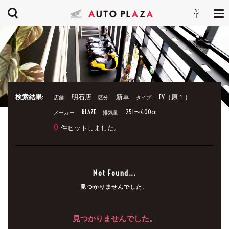
検索結果:
明石店
新車
EV（原１）
店舗:
区分:
タイプ:
BLAZE
251〜400cc
メーカー:
排気量:
0
件ヒットしました。
Not Found...
見つかりませんでした。
見つかりませんでした。