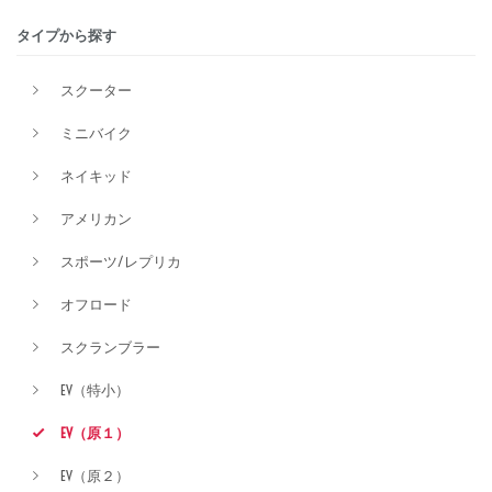
タイプから探す
排気量
スクーター
ミニバイク
価格
ネイキッド
アメリカン
スポーツ/レプリカ
オフロード
スクランブラー
EV（特小）
EV（原１）
EV（原２）