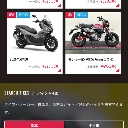
¥528,000
¥528,000
本体価格
本体価格
NEW
明石店
NEW
明石店
2026年ADV160
モンキー125 HONDA×Kuromiコラボ
¥528,000
¥493,000
本体価格
本体価格
SEARCH BIKES
/ バイクを検索
タイプやメーカー、排気量、価格などからお好みのバイクを検索できま
す。
新車
中古車