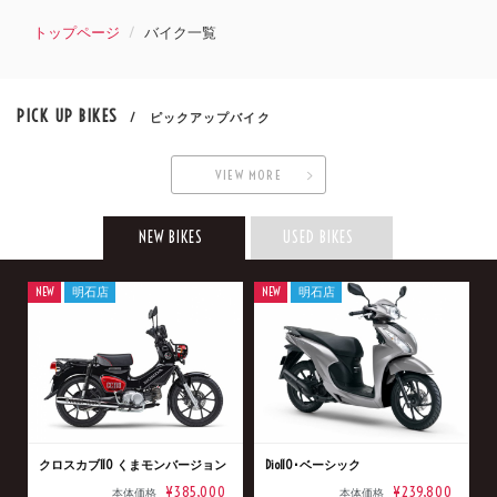
トップページ
バイク一覧
PICK UP BIKES
/ ピックアップバイク
VIEW MORE
NEW BIKES
USED BIKES
NEW
明石店
NEW
明石店
クロスカブ110 くまモンバージョン
Dio110･ベーシック
¥385,000
¥239,800
本体価格
本体価格