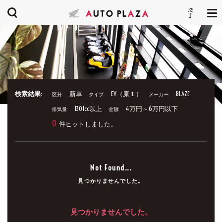
検索結果:
新車
EV（原１）
BLAZE
区分:
タイプ:
メーカー:
1301cc以上
4万円～6万円以下
排気量:
金額:
0
件ヒットしました。
Not Found...
見つかりませんでした。
見つかりませんでした。