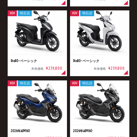
NEW
明石店
NEW
明石店
Dio110･ベーシック
Dio110･ベーシック
¥239,800
¥239,800
本体価格
本体価格
NEW
明石店
NEW
明石店
2026年ADV160
2026年ADV160