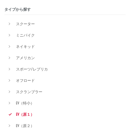
タイプから探す
排気量
スクーター
ミニバイク
価格
ネイキッド
アメリカン
スポーツ/レプリカ
オフロード
スクランブラー
EV（特小）
EV（原１）
EV（原２）