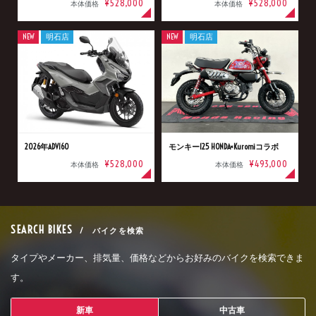
¥528,000
¥528,000
本体価格
本体価格
NEW
明石店
NEW
明石店
2026年ADV160
モンキー125 HONDA×Kuromiコラボ
¥528,000
¥493,000
本体価格
本体価格
SEARCH BIKES
/ バイクを検索
タイプやメーカー、排気量、価格などからお好みのバイクを検索できま
す。
新車
中古車