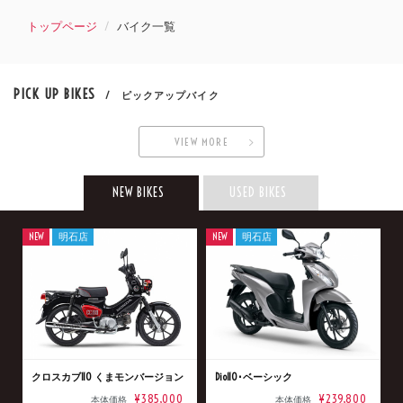
トップページ
バイク一覧
PICK UP BIKES
/ ピックアップバイク
VIEW MORE
NEW BIKES
USED BIKES
NEW
明石店
NEW
明石店
クロスカブ110 くまモンバージョン
Dio110･ベーシック
¥385,000
¥239,800
本体価格
本体価格