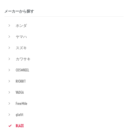
メーカーから探す
ホンダ
ヤマハ
スズキ
カワサキ
COSWHEEL
RICHBIT
YADEA
FreeMile
glafit
BLAZE