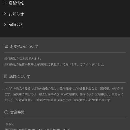
店舗情報
お知らせ
FACEBOOK
お支払いについて
銀行振込 がご利用できます。
銀行振込の振替手数料はお客様にご負担頂いております。ご了承下さいませ。
総額について
バイクを購入する際には本体価格の他に、登録費用などや各種税金など「諸費用」が掛かり
ます。諸費用に関しては、検査登録手続き代行の費用や、整備に掛かる費用など、販売店に
支払う「登録諸経費」。重量税や自賠責保険などの「法定費用」の2種類の事です。
営業時間
（明石）
月曜日から金曜日 10:00～18:00 / 土日 10:00～19:00