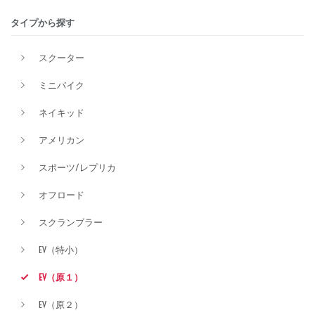
タイプから探す
排気量
スクーター
ミニバイク
価格
ネイキッド
アメリカン
スポーツ/レプリカ
オフロード
スクランブラー
EV（特小）
EV（原１）
EV（原２）