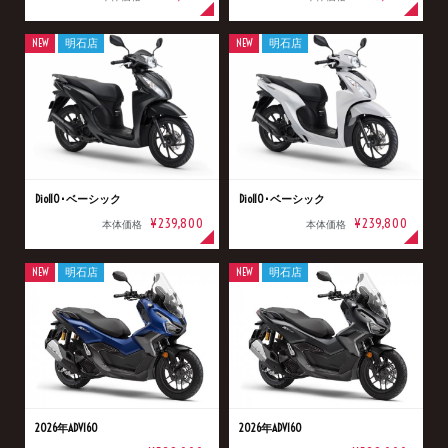
NEW
明石店
NEW
明石店
Dio110･ベーシック
Dio110･ベーシック
¥239,800
¥239,800
本体価格
本体価格
NEW
明石店
NEW
明石店
2026年ADV160
2026年ADV160