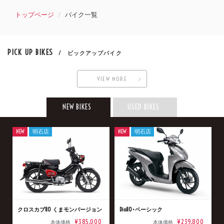
トップページ
バイク一覧
PICK UP BIKES
/ ピックアップバイク
VIEW MORE
NEW BIKES
USED BIKES
NEW
明石店
NEW
明石店
クロスカブ110 くまモンバージョン
Dio110･ベーシック
¥385,000
¥239,800
本体価格
本体価格