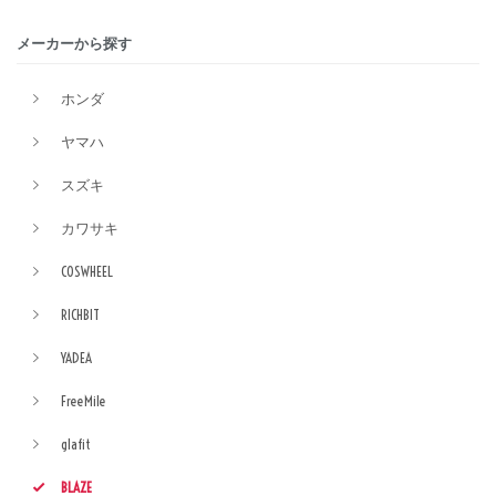
メーカーから探す
ホンダ
ヤマハ
スズキ
カワサキ
COSWHEEL
RICHBIT
YADEA
FreeMile
glafit
BLAZE