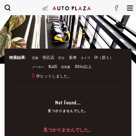
検索結果:
明石店
新車
EV（原１）
店舗:
区分:
タイプ:
BLAZE
1301cc以上
メーカー:
排気量:
0
件ヒットしました。
Not Found...
見つかりませんでした。
見つかりませんでした。