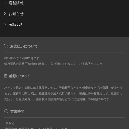
店舗情報
お知らせ
FACEBOOK
お支払いについて
銀行振込 がご利用できます。
銀行振込の振替手数料はお客様にご負担頂いております。ご了承下さいませ。
総額について
バイクを購入する際には本体価格の他に、登録費用などや各種税金など「諸費用」が掛かり
ます。諸費用に関しては、検査登録手続き代行の費用や、整備に掛かる費用など、販売店に
支払う「登録諸経費」。重量税や自賠責保険などの「法定費用」の2種類の事です。
営業時間
（明石）
月曜日から金曜日 10:00～18:00 / 土日 10:00～19:00