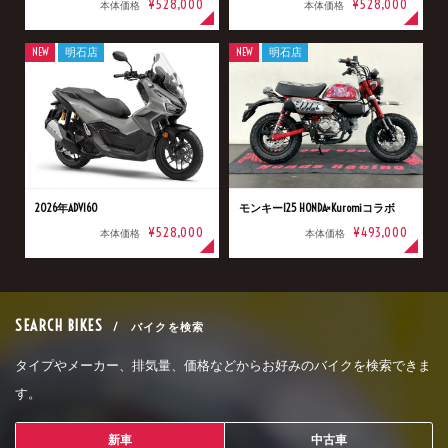
¥528,000
¥528,000
本体価格
本体価格
NEW
明石店
NEW
明石店
2026年ADV160
モンキー125 HONDA×Kuromiコラボ
¥528,000
¥493,000
本体価格
本体価格
SEARCH BIKES
/ バイクを検索
タイプやメーカー、排気量、価格などからお好みのバイクを検索できま
す。
新車
中古車