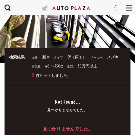
検索結果:
新車
EV（原１）
スズキ
区分:
タイプ:
メーカー:
401〜750cc
30万円以上
排気量:
金額:
0
件ヒットしました。
Not Found...
見つかりませんでした。
見つかりませんでした。