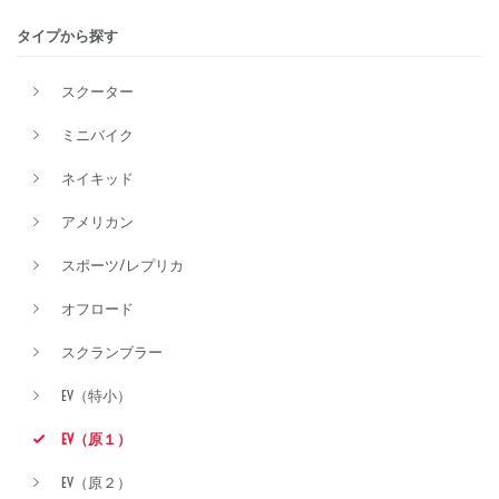
タイプから探す
排気量
スクーター
ミニバイク
価格
ネイキッド
アメリカン
スポーツ/レプリカ
オフロード
スクランブラー
EV（特小）
EV（原１）
EV（原２）