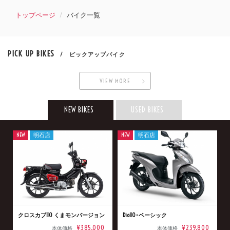
トップページ
バイク一覧
PICK UP BIKES
/ ピックアップバイク
VIEW MORE
NEW BIKES
USED BIKES
NEW
明石店
NEW
明石店
クロスカブ110 くまモンバージョン
Dio110･ベーシック
¥385,000
¥239,800
本体価格
本体価格