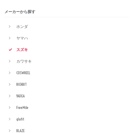
メーカーから探す
ホンダ
ヤマハ
スズキ
カワサキ
COSWHEEL
RICHBIT
YADEA
FreeMile
glafit
BLAZE