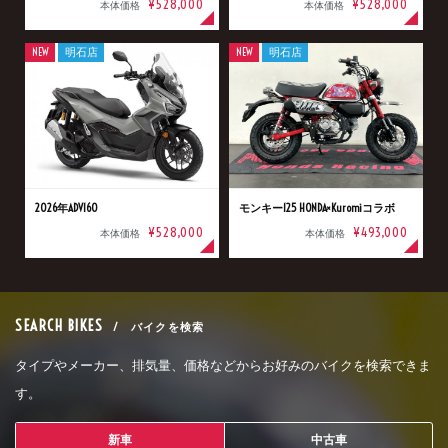
¥528,000
¥528,000
本体価格
本体価格
NEW
明石店
NEW
明石店
2026年ADV160
モンキー125 HONDA×Kuromiコラボ
¥528,000
¥493,000
本体価格
本体価格
SEARCH BIKES
/ バイクを検索
タイプやメーカー、排気量、価格などからお好みのバイクを検索できま
す。
新車
中古車