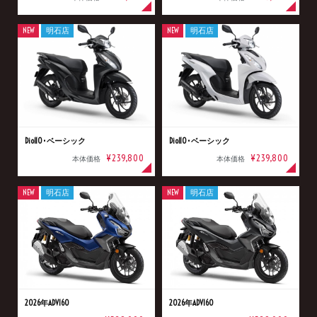
NEW
明石店
NEW
明石店
Dio110･ベーシック
Dio110･ベーシック
¥239,800
¥239,800
本体価格
本体価格
NEW
明石店
NEW
明石店
2026年ADV160
2026年ADV160