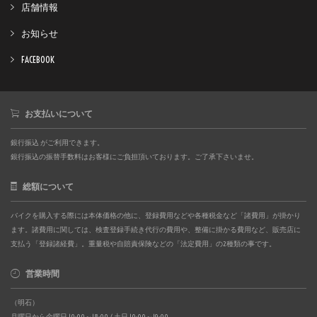
店舗情報
お知らせ
FACEBOOK
お支払いについて
銀行振込 がご利用できます。
銀行振込の振替手数料はお客様にご負担頂いております。ご了承下さいませ。
総額について
バイクを購入する際には本体価格の他に、登録費用などや各種税金など「諸費用」が掛かり
ます。諸費用に関しては、検査登録手続き代行の費用や、整備に掛かる費用など、販売店に
支払う「登録諸経費」。重量税や自賠責保険などの「法定費用」の2種類の事です。
営業時間
（明石）
月曜日から金曜日 10:00～18:00 / 土日 10:00～19:00