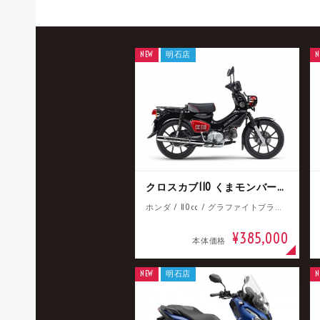
NEW
明石店
N
クロスカブ110 くまモンバージョン
ホンダ / 110cc / グラファイトブラック
¥385,000
本体価格
NEW
明石店
N