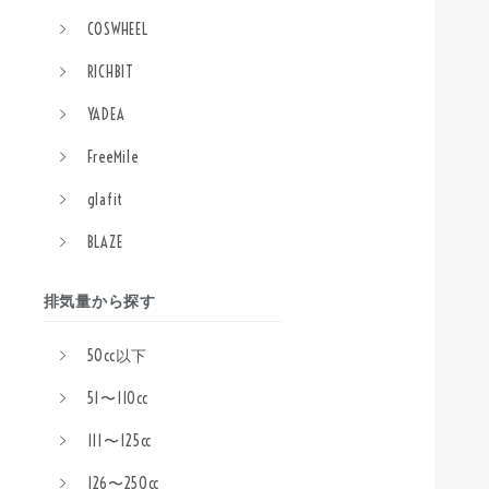
COSWHEEL
RICHBIT
YADEA
FreeMile
glafit
BLAZE
排気量から探す
50cc以下
51〜110cc
111〜125cc
126〜250cc