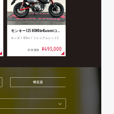
モンキー125 HONDA×Kuromiコラボ
ホンダ / 125cc / ミレニアムレッド2
¥493,000
本体価格
明石店