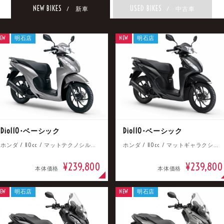
NEW BIKES
USED BIKES
/ 新車
/ 中古車
EW
明石店
NEW
明石店
Dio110･ベーシック
Dio110･ベーシック
ホンダ / 110cc / マットテクノシルバーメタリック
ホンダ / 110cc / マットギャラクシーブラックメタリック
¥239,800
¥239,800
本体価格
本体価格
EW
明石店
NEW
明石店