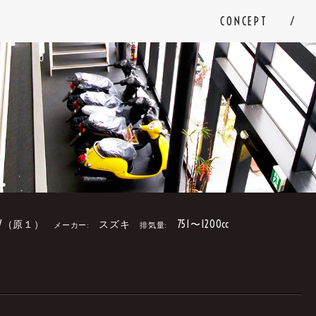
CONCEPT
V（原１）
スズキ
751〜1200cc
メーカー:
排気量:
。