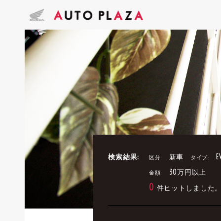
検索結果:
新車
E
区分:
タイプ:
30万円以上
金額:
0
件ヒットしました