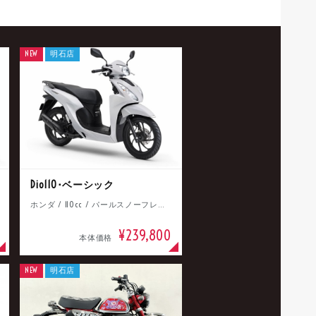
NEW
明石店
Dio110･ベーシック
ホンダ / 110cc / パールスノーフレークホワイト
¥239,800
本体価格
NEW
明石店