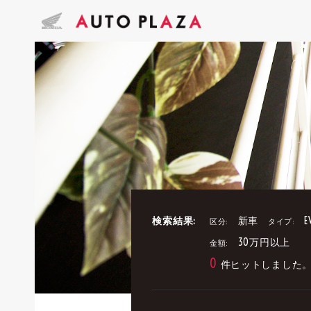
検索結果:
新車
E
区分:
タイプ:
30万円以上
金額:
0
件ヒットしました