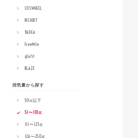
COSWHEEL
RICHBIT
YADEA
FreeMile
glafit
BLAZE
排気量から探す
50cc以下
51〜110cc
111〜125cc
126〜250cc