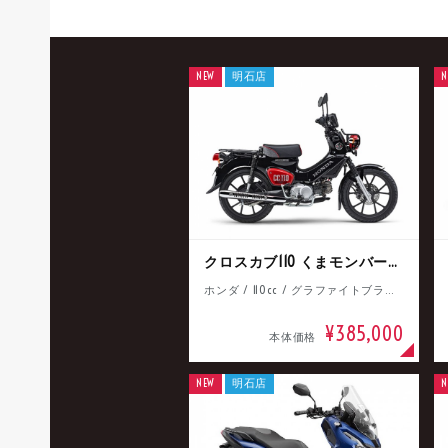
NEW
明石店
N
クロスカブ110 くまモンバージョン
ホンダ / 110cc / グラファイトブラック
¥385,000
本体価格
NEW
明石店
N