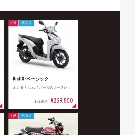
NEW
明石店
Dio110･ベーシック
ホンダ / 110cc / パールスノーフレークホワイト
¥239,800
本体価格
NEW
明石店