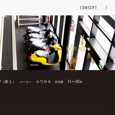
CONCEPT
V（原１）
カワサキ
51〜110cc
メーカー:
排気量:
。