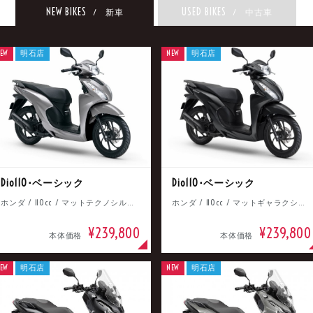
NEW BIKES
USED BIKES
/ 新車
/ 中古車
EW
明石店
NEW
明石店
Dio110･ベーシック
Dio110･ベーシック
ホンダ / 110cc / マットテクノシルバーメタリック
ホンダ / 110cc / マットギャラクシーブラックメタリック
¥239,800
¥239,800
本体価格
本体価格
EW
明石店
NEW
明石店