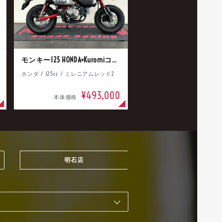
モンキー125 HONDA×Kuromiコラボ
ホンダ / 125cc / ミレニアムレッド2
¥493,000
本体価格
明石店