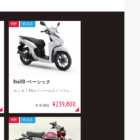
NEW
明石店
Dio110･ベーシック
ホンダ / 110cc / パールスノーフレークホワイト
¥239,800
本体価格
NEW
明石店