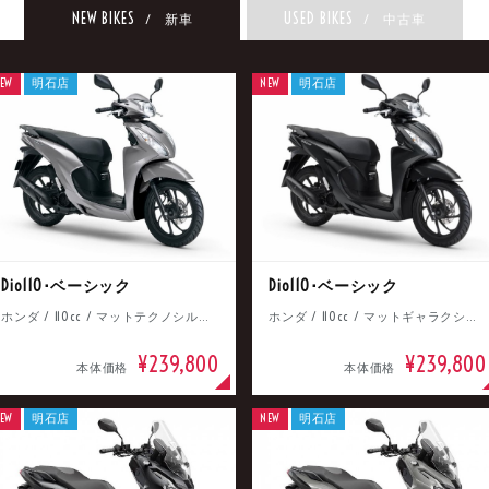
NEW BIKES
USED BIKES
/ 新車
/ 中古車
EW
明石店
NEW
明石店
Dio110･ベーシック
Dio110･ベーシック
ホンダ / 110cc / マットテクノシルバーメタリック
ホンダ / 110cc / マットギャラクシーブラックメタリック
¥239,800
¥239,800
本体価格
本体価格
EW
明石店
NEW
明石店