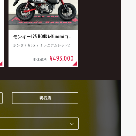
モンキー125 HONDA×Kuromiコラボ
ホンダ / 125cc / ミレニアムレッド2
¥493,000
本体価格
明石店