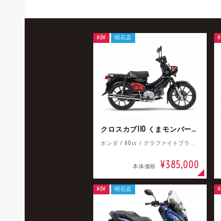
NEW
明石店
N
クロスカブ110 くまモンバージョン
ホンダ / 110cc / グラファイトブラック
¥385,000
本体価格
NEW
明石店
N