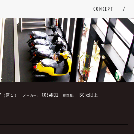
CONCEPT
V（原１）
COSWHEEL
1301cc以上
メーカー:
排気量:
。