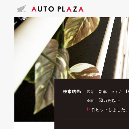
検索結果:
新車
E
区分:
タイプ:
30万円以上
金額:
0
件ヒットしました