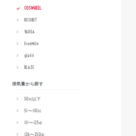
COSWHEEL
RICHBIT
YADEA
FreeMile
glafit
BLAZE
排気量から探す
50cc以下
51〜110cc
111〜125cc
126〜250cc