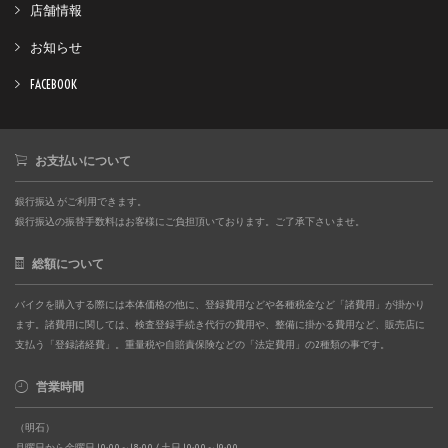
店舗情報
お知らせ
FACEBOOK
お支払いについて
銀行振込 がご利用できます。
銀行振込の振替手数料はお客様にご負担頂いております。ご了承下さいませ。
総額について
バイクを購入する際には本体価格の他に、登録費用などや各種税金など「諸費用」が掛かり
ます。諸費用に関しては、検査登録手続き代行の費用や、整備に掛かる費用など、販売店に
支払う「登録諸経費」。重量税や自賠責保険などの「法定費用」の2種類の事です。
営業時間
（明石）
月曜日から金曜日 10:00～18:00 / 土日 10:00～19:00