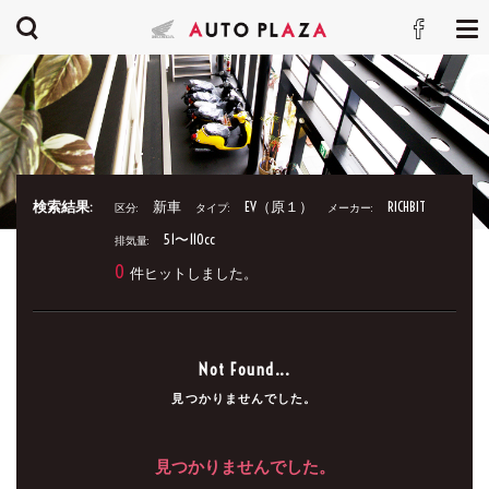
検索結果:
新車
EV（原１）
RICHBIT
区分:
タイプ:
メーカー:
51〜110cc
排気量:
0
件ヒットしました。
Not Found...
見つかりませんでした。
見つかりませんでした。