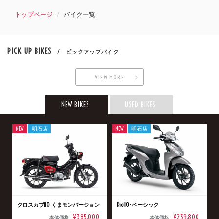
トップページ
バイク一覧
PICK UP BIKES
/ ピックアップバイク
VIEW MORE
NEW BIKES
USED BIKES
NEW
明石店
NEW
明石店
クロスカブ110 くまモンバージョン
Dio110･ベーシック
¥385,000
¥239,800
本体価格
本体価格