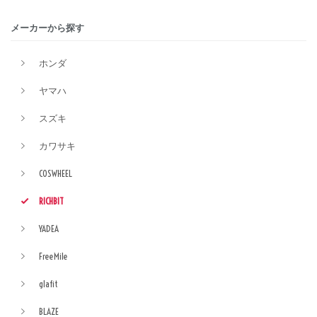
メーカーから探す
ホンダ
ヤマハ
スズキ
カワサキ
COSWHEEL
RICHBIT
YADEA
FreeMile
glafit
BLAZE