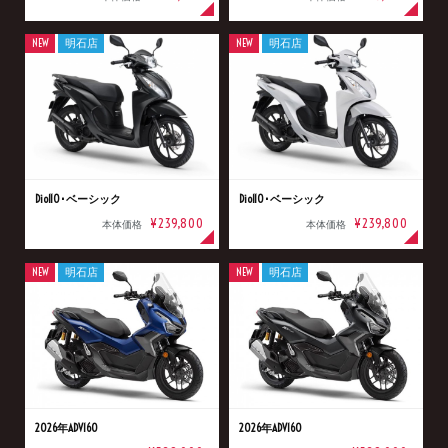
NEW
明石店
NEW
明石店
Dio110･ベーシック
Dio110･ベーシック
¥239,800
¥239,800
本体価格
本体価格
NEW
明石店
NEW
明石店
2026年ADV160
2026年ADV160