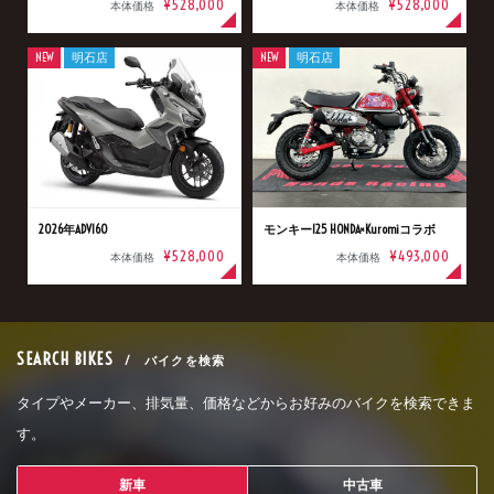
¥528,000
¥528,000
本体価格
本体価格
NEW
明石店
NEW
明石店
2026年ADV160
モンキー125 HONDA×Kuromiコラボ
¥528,000
¥493,000
本体価格
本体価格
SEARCH BIKES
/ バイクを検索
タイプやメーカー、排気量、価格などからお好みのバイクを検索できま
す。
新車
中古車