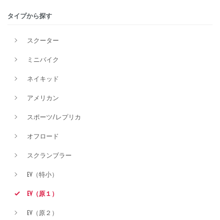
タイプから探す
排気量
スクーター
ミニバイク
価格
ネイキッド
アメリカン
スポーツ/レプリカ
オフロード
スクランブラー
EV（特小）
EV（原１）
EV（原２）