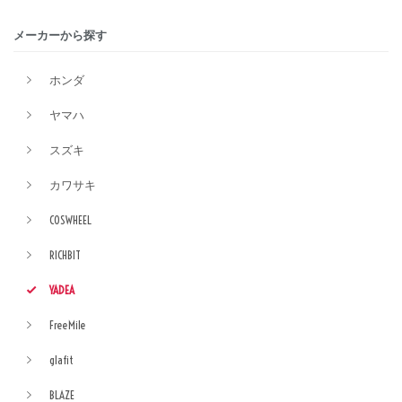
メーカーから探す
ホンダ
ヤマハ
スズキ
カワサキ
COSWHEEL
RICHBIT
YADEA
FreeMile
glafit
BLAZE