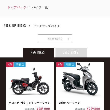
トップページ
バイク一覧
PICK UP BIKES
/ ピックアップバイク
VIEW MORE
NEW BIKES
USED BIKES
NEW
明石店
NEW
明石店
クロスカブ110 くまモンバージョン
Dio110･ベーシック
¥385,000
¥239,800
本体価格
本体価格