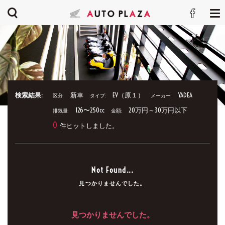
検索結果:
新車
EV（原１）
YADEA
区分:
タイプ:
メーカー:
126〜250cc
20万円～30万円以下
排気量:
金額:
0
件ヒットしました。
Not Found...
見つかりませんでした。
見つかりませんでした。