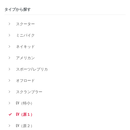
タイプから探す
排気量
スクーター
ミニバイク
価格
ネイキッド
アメリカン
スポーツ/レプリカ
オフロード
スクランブラー
EV（特小）
EV（原１）
EV（原２）