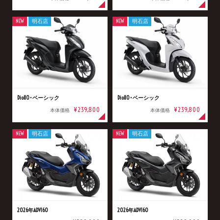
NEW
明石店
NEW
明石店
Dio110･ベーシック
Dio110･ベーシック
¥239,800
¥239,800
本体価格
本体価格
NEW
明石店
NEW
明石店
2026年ADV160
2026年ADV160