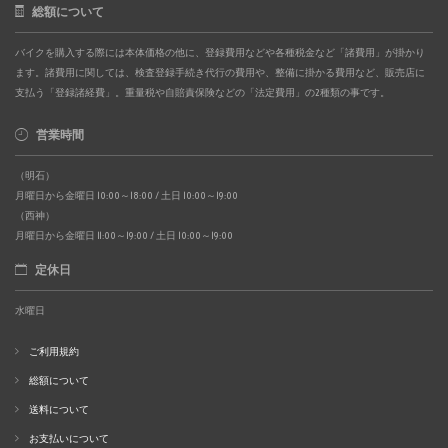
総額について
バイクを購入する際には本体価格の他に、登録費用などや各種税金など「諸費用」が掛かり
ます。諸費用に関しては、検査登録手続き代行の費用や、整備に掛かる費用など、販売店に
支払う「登録諸経費」。重量税や自賠責保険などの「法定費用」の2種類の事です。
営業時間
（明石）
月曜日から金曜日 10:00～18:00 / 土日 10:00～19:00
（西神）
月曜日から金曜日 11:00～19:00 / 土日 10:00～19:00
定休日
水曜日
ご利用規約
総額について
送料について
お支払いについて