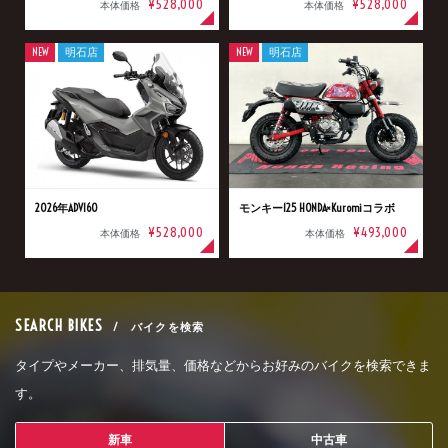
¥528,000
¥528,000
本体価格
本体価格
NEW
明石店
NEW
明石店
2026年ADV160
モンキー125 HONDA×Kuromiコラボ
¥528,000
¥493,000
本体価格
本体価格
SEARCH BIKES
/ バイクを検索
タイプやメーカー、排気量、価格などからお好みのバイクを検索できま
す。
新車
中古車