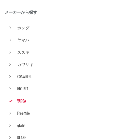
メーカーから探す
ホンダ
ヤマハ
スズキ
カワサキ
COSWHEEL
RICHBIT
YADEA
FreeMile
glafit
BLAZE