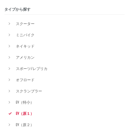
タイプから探す
排気量
スクーター
ミニバイク
価格
ネイキッド
アメリカン
スポーツ/レプリカ
オフロード
スクランブラー
EV（特小）
EV（原１）
EV（原２）