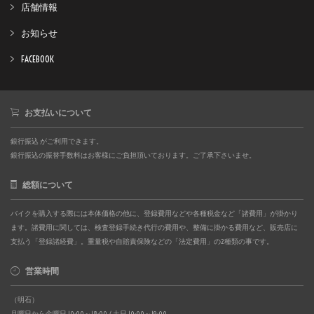
店舗情報
お知らせ
FACEBOOK
お支払いについて
銀行振込 がご利用できます。
銀行振込の振替手数料はお客様にご負担頂いております。ご了承下さいませ。
総額について
バイクを購入する際には本体価格の他に、登録費用などや各種税金など「諸費用」が掛かり
ます。諸費用に関しては、検査登録手続き代行の費用や、整備に掛かる費用など、販売店に
支払う「登録諸経費」。重量税や自賠責保険などの「法定費用」の2種類の事です。
営業時間
（明石）
月曜日から金曜日 10:00～18:00 / 土日 10:00～19:00