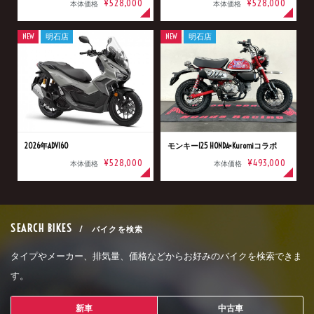
¥528,000
¥528,000
本体価格
本体価格
NEW
明石店
NEW
明石店
2026年ADV160
モンキー125 HONDA×Kuromiコラボ
¥528,000
¥493,000
本体価格
本体価格
SEARCH BIKES
/ バイクを検索
タイプやメーカー、排気量、価格などからお好みのバイクを検索できま
す。
新車
中古車