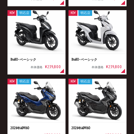
NEW
明石店
NEW
明石店
Dio110･ベーシック
Dio110･ベーシック
¥239,800
¥239,800
本体価格
本体価格
NEW
明石店
NEW
明石店
2026年ADV160
2026年ADV160