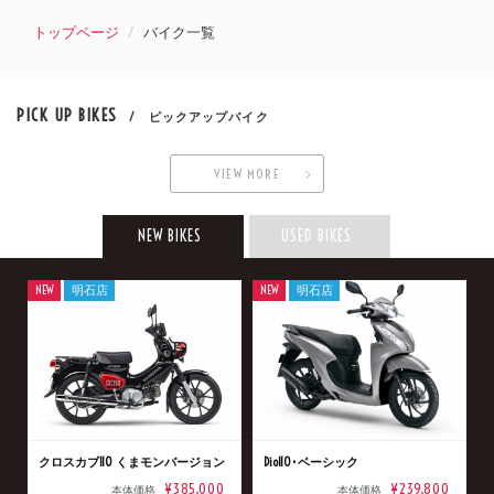
トップページ
バイク一覧
PICK UP BIKES
/ ピックアップバイク
VIEW MORE
NEW BIKES
USED BIKES
NEW
明石店
NEW
明石店
クロスカブ110 くまモンバージョン
Dio110･ベーシック
¥385,000
¥239,800
本体価格
本体価格