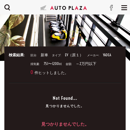
検索結果:
新車
EV（原１）
YADEA
区分:
タイプ:
メーカー:
751〜1200cc
～2万円以下
排気量:
金額:
0
件ヒットしました。
Not Found...
見つかりませんでした。
見つかりませんでした。