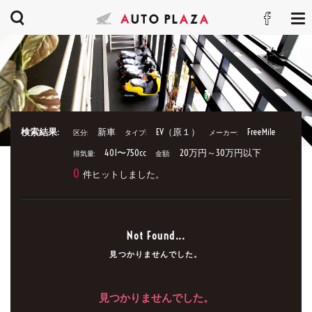
検索結果:
新車
EV（原１）
FreeMile
区分:
タイプ:
メーカー:
401〜750cc
20万円～30万円以下
排気量:
金額:
0
件ヒットしました。
Not Found...
見つかりませんでした。
見つかりませんでした。