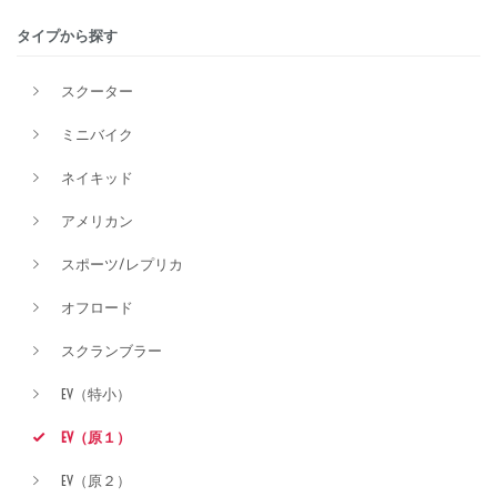
タイプから探す
排気量
スクーター
ミニバイク
価格
ネイキッド
アメリカン
スポーツ/レプリカ
オフロード
スクランブラー
EV（特小）
EV（原１）
EV（原２）