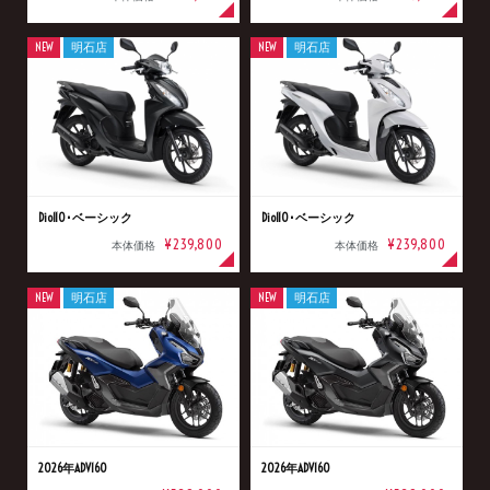
NEW
明石店
NEW
明石店
Dio110･ベーシック
Dio110･ベーシック
¥239,800
¥239,800
本体価格
本体価格
NEW
明石店
NEW
明石店
2026年ADV160
2026年ADV160