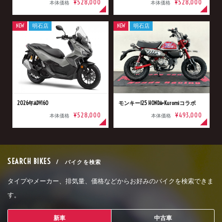
¥528,000
¥528,000
本体価格
本体価格
NEW
明石店
NEW
明石店
2026年ADV160
モンキー125 HONDA×Kuromiコラボ
¥528,000
¥493,000
本体価格
本体価格
SEARCH BIKES
/ バイクを検索
タイプやメーカー、排気量、価格などからお好みのバイクを検索できま
す。
新車
中古車