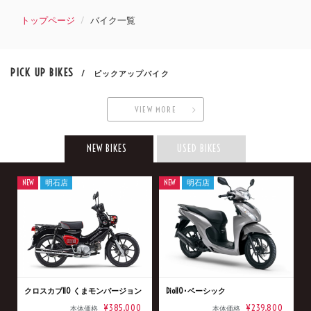
トップページ
バイク一覧
PICK UP BIKES
/ ピックアップバイク
VIEW MORE
NEW BIKES
USED BIKES
NEW
明石店
NEW
明石店
クロスカブ110 くまモンバージョン
Dio110･ベーシック
¥385,000
¥239,800
本体価格
本体価格