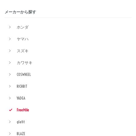
メーカーから探す
ホンダ
ヤマハ
スズキ
カワサキ
COSWHEEL
RICHBIT
YADEA
FreeMile
glafit
BLAZE