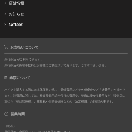
店舗情報
お知らせ
FACEBOOK
お支払いについて
銀行振込 がご利用できます。
銀行振込の振替手数料はお客様にご負担頂いております。ご了承下さいませ。
総額について
バイクを購入する際には本体価格の他に、登録費用などや各種税金など「諸費用」が掛かり
ます。諸費用に関しては、検査登録手続き代行の費用や、整備に掛かる費用など、販売店に
支払う「登録諸経費」。重量税や自賠責保険などの「法定費用」の2種類の事です。
営業時間
（明石）
月曜日から金曜日 10:00～18:00 / 土日 10:00～19:00