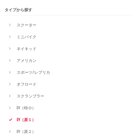
タイプから探す
排気量
スクーター
ミニバイク
価格
ネイキッド
アメリカン
スポーツ/レプリカ
オフロード
スクランブラー
EV（特小）
EV（原１）
EV（原２）