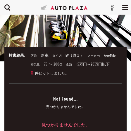
検索結果:
新車
EV（原１）
FreeMile
区分:
タイプ:
メーカー:
751〜1200cc
15万円～20万円以下
排気量:
金額:
0
件ヒットしました。
Not Found...
見つかりませんでした。
見つかりませんでした。