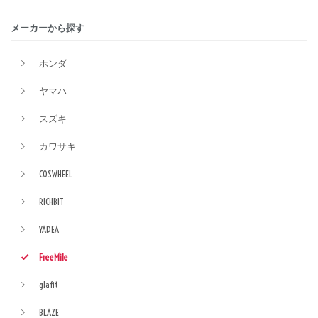
メーカーから探す
ホンダ
ヤマハ
スズキ
カワサキ
COSWHEEL
RICHBIT
YADEA
FreeMile
glafit
BLAZE