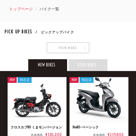
トップページ
バイク一覧
PICK UP BIKES
/ ピックアップバイク
VIEW MORE
NEW BIKES
USED BIKES
NEW
明石店
NEW
明石店
クロスカブ110 くまモンバージョン
Dio110･ベーシック
¥385,000
¥239,800
本体価格
本体価格