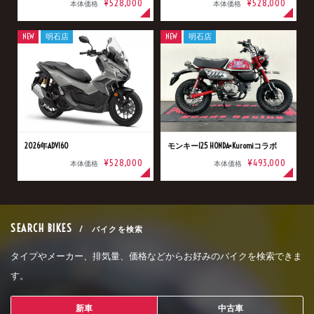
¥528,000
¥528,000
本体価格
本体価格
NEW
明石店
NEW
明石店
2026年ADV160
モンキー125 HONDA×Kuromiコラボ
¥528,000
¥493,000
本体価格
本体価格
SEARCH BIKES
/ バイクを検索
タイプやメーカー、排気量、価格などからお好みのバイクを検索できま
す。
新車
中古車