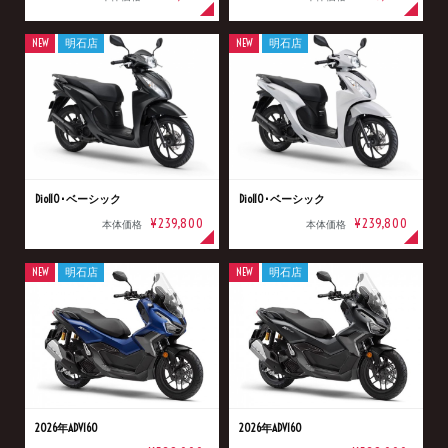
NEW
明石店
NEW
明石店
Dio110･ベーシック
Dio110･ベーシック
¥239,800
¥239,800
本体価格
本体価格
NEW
明石店
NEW
明石店
2026年ADV160
2026年ADV160