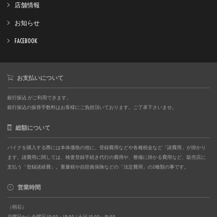
店舗情報
お知らせ
FACEBOOK
お支払いについて
銀行振込 がご利用できます。
銀行振込の振替手数料はお客様にご負担頂いております。ご了承下さいませ。
総額について
バイクを購入する際には本体価格の他に、登録費用などや各種税金など「諸費用」が掛かり
ます。諸費用に関しては、検査登録手続き代行の費用や、整備に掛かる費用など、販売店に
支払う「登録諸経費」。重量税や自賠責保険などの「法定費用」の2種類の事です。
営業時間
（明石）
月曜日から金曜日 10:00～18:00 / 土日 10:00～19:00