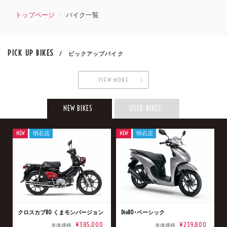
トップページ
バイク一覧
PICK UP BIKES
/ ピックアップバイク
VIEW MORE
NEW BIKES
USED BIKES
NEW
明石店
NEW
明石店
クロスカブ110 くまモンバージョン
Dio110･ベーシック
¥385,000
¥239,800
本体価格
本体価格