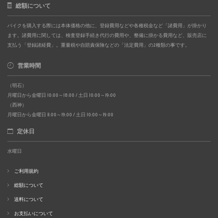
総額について
バイクを購入する際には本体価格の他に、登録費用などや各種税金など「諸費用」が掛かり
ます。諸費用に関しては、検査登録手続き代行の費用や、整備に掛かる費用など、販売店に
支払う「登録諸経費」。重量税や自賠責保険などの「法定費用」の2種類の事です。
営業時間
（明石）
月曜日から金曜日 10:00～18:00 / 土日 10:00～19:00
（西神）
月曜日から金曜日 11:00～19:00 / 土日 10:00～19:00
定休日
水曜日
ご利用規約
総額について
送料について
お支払いについて