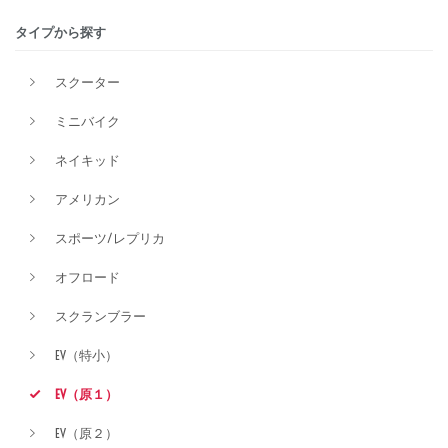
タイプから探す
排気量
スクーター
ミニバイク
価格
ネイキッド
アメリカン
スポーツ/レプリカ
オフロード
スクランブラー
EV（特小）
EV（原１）
EV（原２）