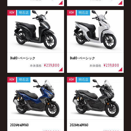
NEW
明石店
NEW
明石店
Dio110･ベーシック
Dio110･ベーシック
¥239,800
¥239,800
本体価格
本体価格
NEW
明石店
NEW
明石店
2026年ADV160
2026年ADV160