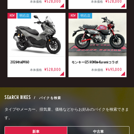
¥528,000
¥528,000
本体価格
本体価格
NEW
明石店
NEW
明石店
2026年ADV160
モンキー125 HONDA×Kuromiコラボ
¥528,000
¥493,000
本体価格
本体価格
SEARCH BIKES
/ バイクを検索
タイプやメーカー、排気量、価格などからお好みのバイクを検索できま
す。
新車
中古車