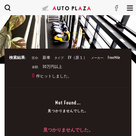
検索結果:
新車
EV（原１）
FreeMile
区分:
タイプ:
メーカー:
30万円以上
金額:
0
件ヒットしました。
Not Found...
見つかりませんでした。
見つかりませんでした。