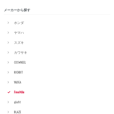
メーカーから探す
ホンダ
ヤマハ
スズキ
カワサキ
COSWHEEL
RICHBIT
YADEA
FreeMile
glafit
BLAZE