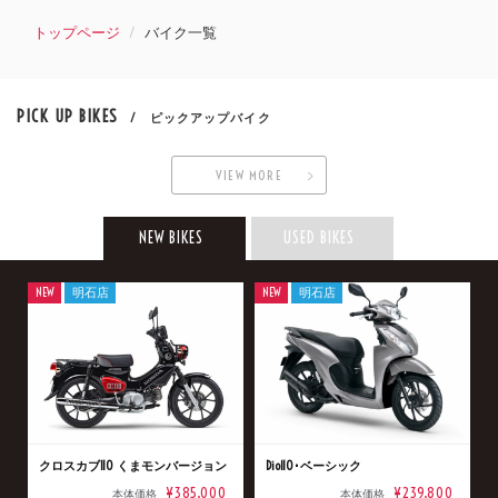
トップページ
バイク一覧
PICK UP BIKES
/ ピックアップバイク
VIEW MORE
NEW BIKES
USED BIKES
NEW
明石店
NEW
明石店
クロスカブ110 くまモンバージョン
Dio110･ベーシック
¥385,000
¥239,800
本体価格
本体価格