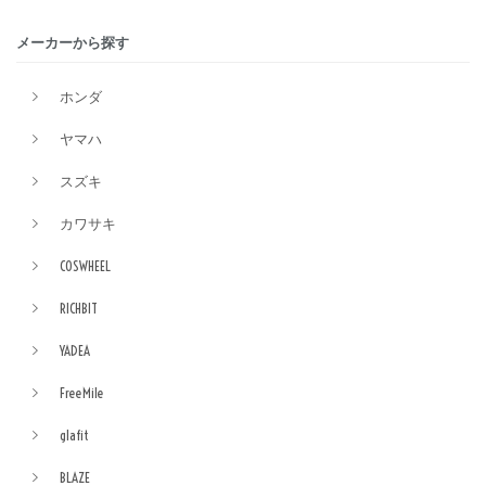
メーカーから探す
ホンダ
ヤマハ
スズキ
カワサキ
COSWHEEL
RICHBIT
YADEA
FreeMile
glafit
BLAZE