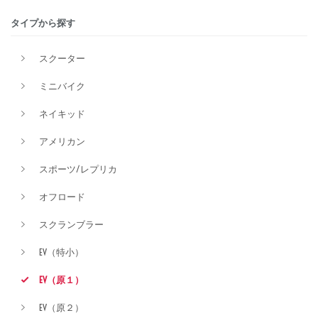
タイプから探す
排気量
スクーター
ミニバイク
価格
ネイキッド
アメリカン
スポーツ/レプリカ
オフロード
スクランブラー
EV（特小）
EV（原１）
EV（原２）