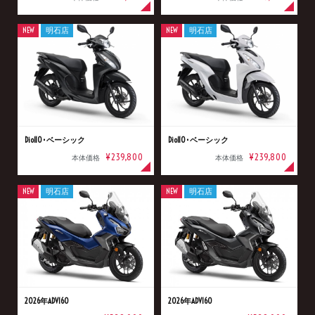
NEW
明石店
NEW
明石店
Dio110･ベーシック
Dio110･ベーシック
¥239,800
¥239,800
本体価格
本体価格
NEW
明石店
NEW
明石店
2026年ADV160
2026年ADV160