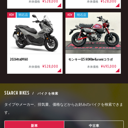
¥528,000
¥528,000
本体価格
本体価格
NEW
明石店
NEW
明石店
2026年ADV160
モンキー125 HONDA×Kuromiコラボ
¥528,000
¥493,000
本体価格
本体価格
SEARCH BIKES
/ バイクを検索
タイプやメーカー、排気量、価格などからお好みのバイクを検索できま
す。
新車
中古車