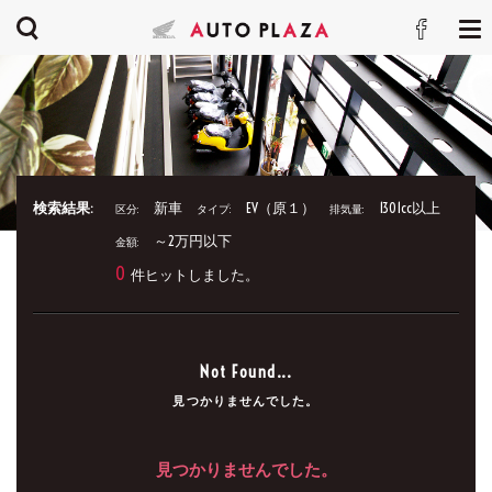
検索結果:
新車
EV（原１）
1301cc以上
区分:
タイプ:
排気量:
～2万円以下
金額:
0
件ヒットしました。
Not Found...
見つかりませんでした。
見つかりませんでした。