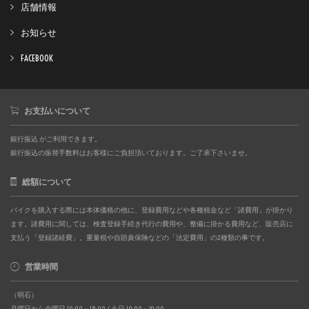
店舗情報
お知らせ
FACEBOOK
お支払いについて
銀行振込 がご利用できます。
銀行振込の振替手数料はお客様にご負担頂いております。ご了承下さいませ。
総額について
バイクを購入する際には本体価格の他に、登録費用などや各種税金など「諸費用」が掛かり
ます。諸費用に関しては、検査登録手続き代行の費用や、整備に掛かる費用など、販売店に
支払う「登録諸経費」。重量税や自賠責保険などの「法定費用」の2種類の事です。
営業時間
（明石）
月曜日から金曜日 10:00～18:00 / 土日 10:00～19:00