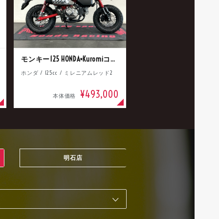
モンキー125 HONDA×Kuromiコラボ
ホンダ / 125cc / ミレニアムレッド2
¥493,000
本体価格
明石店