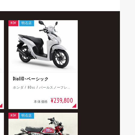
NEW
明石店
Dio110･ベーシック
ホンダ / 110cc / パールスノーフレークホワイト
¥239,800
本体価格
NEW
明石店