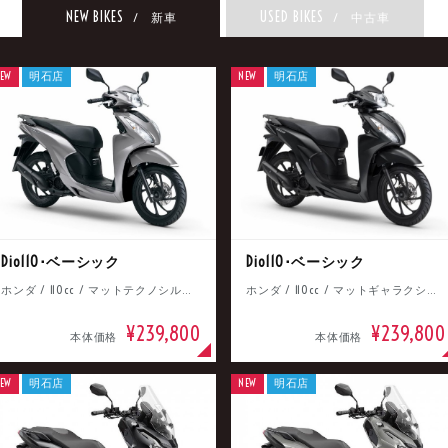
NEW BIKES
USED BIKES
/ 新車
/ 中古車
EW
明石店
NEW
明石店
Dio110･ベーシック
Dio110･ベーシック
ホンダ / 110cc / マットテクノシルバーメタリック
ホンダ / 110cc / マットギャラクシーブラックメタリック
¥239,800
¥239,800
本体価格
本体価格
EW
明石店
NEW
明石店