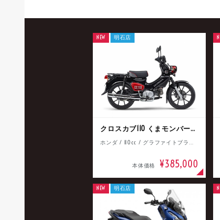
NEW
明石店
N
クロスカブ110 くまモンバージョン
ホンダ / 110cc / グラファイトブラック
¥385,000
本体価格
NEW
明石店
N