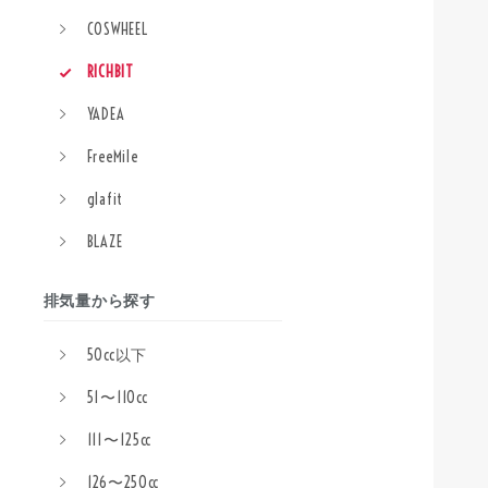
COSWHEEL
RICHBIT
YADEA
FreeMile
glafit
BLAZE
排気量から探す
50cc以下
51〜110cc
111〜125cc
126〜250cc