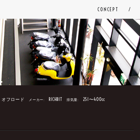
CONCEPT
オフロード
RICHBIT
251〜400cc
メーカー:
排気量:
。