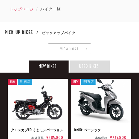
トップページ
バイク一覧
PICK UP BIKES
/ ピックアップバイク
VIEW MORE
NEW BIKES
USED BIKES
NEW
明石店
NEW
明石店
クロスカブ110 くまモンバージョン
Dio110･ベーシック
¥385,000
¥239,800
本体価格
本体価格