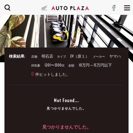
検索結果:
明石店
EV（原１）
ヤマハ
店舗:
タイプ:
メーカー:
1201〜1300cc
10万円～15万円以下
排気量:
金額:
0
件ヒットしました。
Not Found...
見つかりませんでした。
見つかりませんでした。