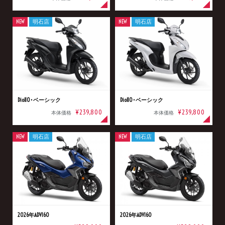
NEW
明石店
NEW
明石店
Dio110･ベーシック
Dio110･ベーシック
¥239,800
¥239,800
本体価格
本体価格
NEW
明石店
NEW
明石店
2026年ADV160
2026年ADV160