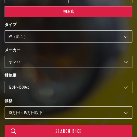
明石店
タイプ
メーカー
排気量
価格