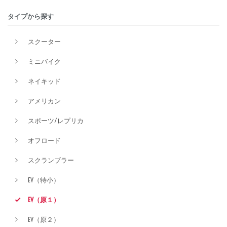
タイプから探す
排気量
スクーター
ミニバイク
価格
ネイキッド
アメリカン
スポーツ/レプリカ
オフロード
スクランブラー
EV（特小）
EV（原１）
EV（原２）