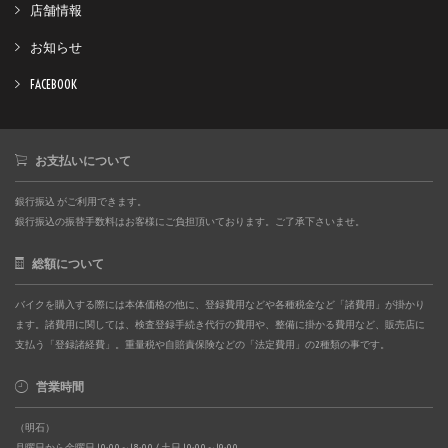
店舗情報
お知らせ
FACEBOOK
お支払いについて
銀行振込 がご利用できます。
銀行振込の振替手数料はお客様にご負担頂いております。ご了承下さいませ。
総額について
バイクを購入する際には本体価格の他に、登録費用などや各種税金など「諸費用」が掛かり
ます。諸費用に関しては、検査登録手続き代行の費用や、整備に掛かる費用など、販売店に
支払う「登録諸経費」。重量税や自賠責保険などの「法定費用」の2種類の事です。
営業時間
（明石）
月曜日から金曜日 10:00～18:00 / 土日 10:00～19:00