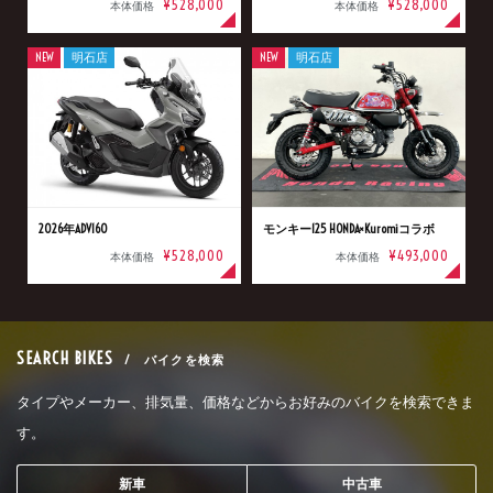
¥528,000
¥528,000
本体価格
本体価格
NEW
明石店
NEW
明石店
2026年ADV160
モンキー125 HONDA×Kuromiコラボ
¥528,000
¥493,000
本体価格
本体価格
SEARCH BIKES
/ バイクを検索
タイプやメーカー、排気量、価格などからお好みのバイクを検索できま
す。
新車
中古車