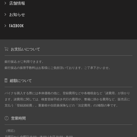
店舗情報
お知らせ
FACEBOOK
お支払いについて
銀行振込 がご利用できます。
銀行振込の振替手数料はお客様にご負担頂いております。ご了承下さいませ。
総額について
バイクを購入する際には本体価格の他に、登録費用などや各種税金など「諸費用」が掛かり
ます。諸費用に関しては、検査登録手続き代行の費用や、整備に掛かる費用など、販売店に
支払う「登録諸経費」。重量税や自賠責保険などの「法定費用」の2種類の事です。
営業時間
（明石）
月曜日から金曜日 10:00～18:00 / 土日 10:00～19:00