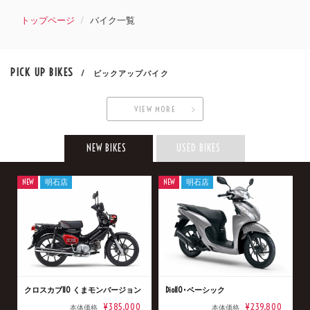
トップページ
バイク一覧
PICK UP BIKES
/ ピックアップバイク
VIEW MORE
NEW BIKES
USED BIKES
NEW
明石店
NEW
明石店
クロスカブ110 くまモンバージョン
Dio110･ベーシック
¥385,000
¥239,800
本体価格
本体価格