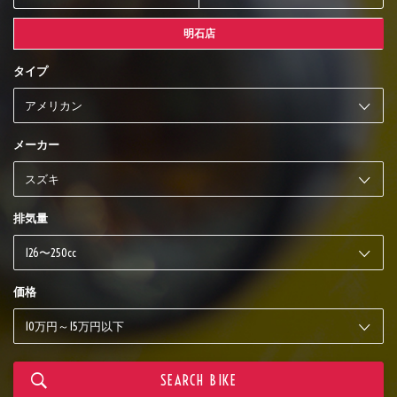
明石店
タイプ
メーカー
排気量
価格