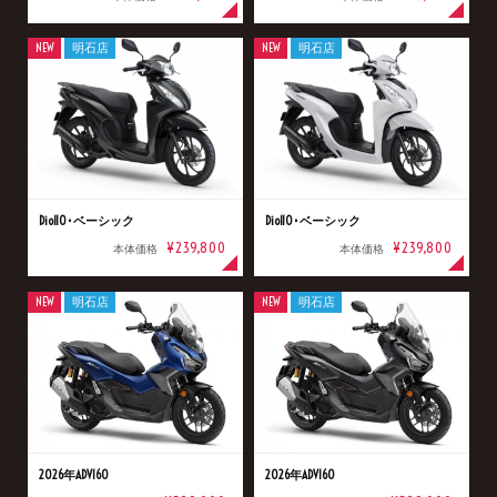
NEW
明石店
NEW
明石店
Dio110･ベーシック
Dio110･ベーシック
¥239,800
¥239,800
本体価格
本体価格
NEW
明石店
NEW
明石店
2026年ADV160
2026年ADV160