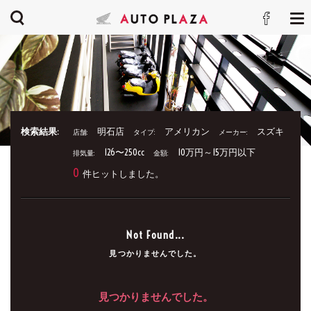
検索結果:
明石店
アメリカン
スズキ
店舗:
タイプ:
メーカー:
126〜250cc
10万円～15万円以下
排気量:
金額:
0
件ヒットしました。
Not Found...
見つかりませんでした。
見つかりませんでした。