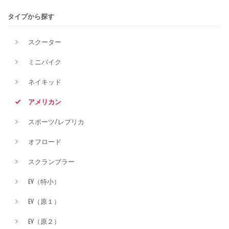
タイプから探す
排気量
スクーター
ミニバイク
価格
ネイキッド
アメリカン
スポーツ/レプリカ
オフロード
スクランブラー
EV（特小）
EV（原１）
EV（原２）