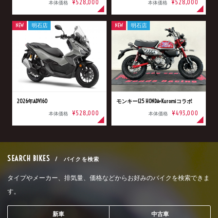
¥528,000
¥528,000
本体価格
本体価格
NEW
明石店
NEW
明石店
2026年ADV160
モンキー125 HONDA×Kuromiコラボ
¥528,000
¥493,000
本体価格
本体価格
SEARCH BIKES
/ バイクを検索
タイプやメーカー、排気量、価格などからお好みのバイクを検索できま
す。
新車
中古車