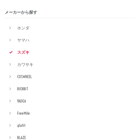
メーカーから探す
ホンダ
ヤマハ
スズキ
カワサキ
COSWHEEL
RICHBIT
YADEA
FreeMile
glafit
BLAZE