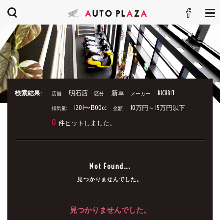
検索結果:
明石店
新車
RICHBIT
店舗:
区分:
メーカー:
1201〜1300cc
10万円～15万円以下
排気量:
金額:
0
件ヒットしました。
Not Found...
見つかりませんでした。
見つかりませんでした。