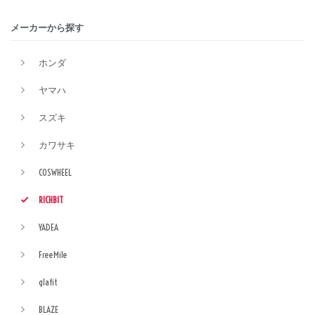
メーカーから探す
ホンダ
ヤマハ
スズキ
カワサキ
COSWHEEL
RICHBIT
YADEA
FreeMile
glafit
BLAZE