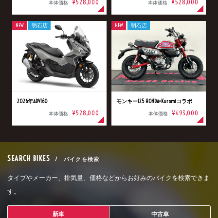
¥528,000
¥528,000
本体価格
本体価格
NEW
明石店
NEW
明石店
2026年ADV160
モンキー125 HONDA×Kuromiコラボ
¥528,000
¥493,000
本体価格
本体価格
SEARCH BIKES
/ バイクを検索
タイプやメーカー、排気量、価格などからお好みのバイクを検索できま
す。
新車
中古車