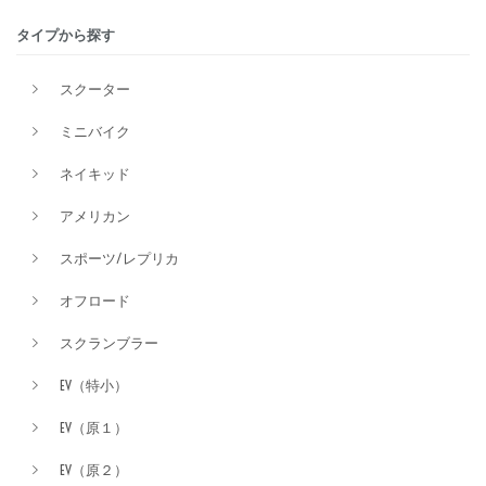
タイプから探す
排気量
スクーター
ミニバイク
価格
ネイキッド
アメリカン
スポーツ/レプリカ
オフロード
スクランブラー
EV（特小）
EV（原１）
EV（原２）