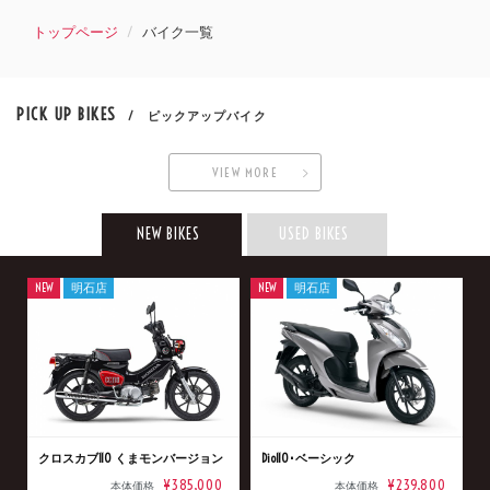
トップページ
バイク一覧
PICK UP BIKES
/ ピックアップバイク
VIEW MORE
NEW BIKES
USED BIKES
NEW
明石店
NEW
明石店
クロスカブ110 くまモンバージョン
Dio110･ベーシック
¥385,000
¥239,800
本体価格
本体価格