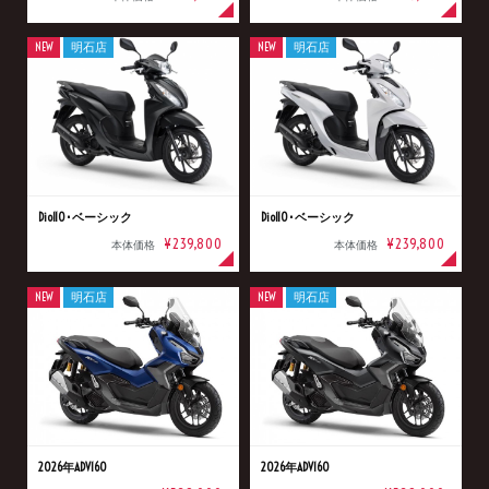
NEW
明石店
NEW
明石店
Dio110･ベーシック
Dio110･ベーシック
¥239,800
¥239,800
本体価格
本体価格
NEW
明石店
NEW
明石店
2026年ADV160
2026年ADV160