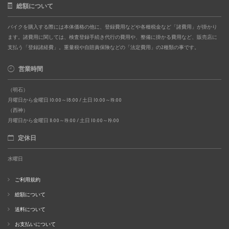
総額について
バイクを購入する際には本体価格の他に、登録費用などや各種税金など「諸費用」が掛かり
ます。諸費用に関しては、検査登録手続き代行の費用や、整備に掛かる費用など、販売店に
支払う「登録諸経費」。重量税や自賠責保険などの「法定費用」の2種類の事です。
営業時間
（明石）
月曜日から金曜日 10:00～18:00 / 土日 10:00～19:00
（西神）
月曜日から金曜日 11:00～19:00 / 土日 10:00～19:00
定休日
水曜日
ご利用規約
総額について
送料について
お支払いについて